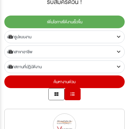
รับสมัครด่วน !
เพิ่มโอกาสได้งานเร็วขึ้น
ค้นหางานด่วน