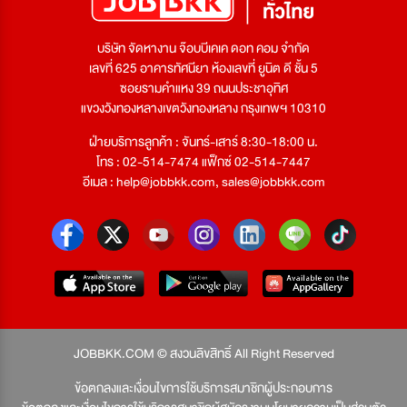
บริษัท จัดหางาน จ๊อบบีเคเค ดอท คอม จำกัด
เลขที่ 625 อาคารทัศนียา ห้องเลขที่ ยูนิต ดี ชั้น 5
ซอยรามคำแหง 39 ถนนประชาอุทิศ
แขวงวังทองหลางเขตวังทองหลาง กรุงเทพฯ 10310
ฝ่ายบริการลูกค้า : จันทร์-เสาร์ 8:30-18:00 น.
โทร : 02-514-7474 แฟ็กซ์ 02-514-7447
อีเมล :
help@jobbkk.com
,
sales@jobbkk.com
JOBBKK.COM © สงวนลิขสิทธิ์ All Right Reserved
ข้อตกลงและเงื่อนไขการใช้บริการสมาชิกผู้ประกอบการ