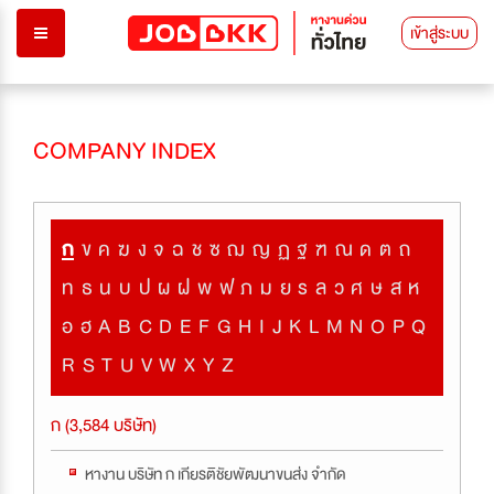
เข้าสู่ระบบ
COMPANY INDEX
ก
ข
ค
ฆ
ง
จ
ฉ
ช
ซ
ฌ
ญ
ฏ
ฐ
ฑ
ณ
ด
ต
ถ
ท
ธ
น
บ
ป
ผ
ฝ
พ
ฟ
ภ
ม
ย
ร
ล
ว
ศ
ษ
ส
ห
อ
ฮ
A
B
C
D
E
F
G
H
I
J
K
L
M
N
O
P
Q
R
S
T
U
V
W
X
Y
Z
ก (3,584 บริษัท)
หางาน บริษัท ก เกียรติชัยพัฒนาขนส่ง จำกัด