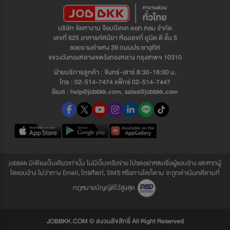
บริษัท จัดหางาน จ๊อบบีเคเค ดอท คอม จำกัด
เลขที่ 625 อาคารทัศนียา ห้องเลขที่ ยูนิต ดี ชั้น 5
ซอยรามคำแหง 39 ถนนประชาอุทิศ
แขวงวังทองหลางเขตวังทองหลาง กรุงเทพฯ 10310
ฝ่ายบริการลูกค้า : จันทร์-เสาร์ 8:30-18:00 น.
โทร : 02-514-7474 แฟ็กซ์ 02-514-7447
อีเมล : help@jobbkk.com, sales@jobbkk.com
jobbkk มีเพียงเว็บเดียวเท่านั้น ไม่มีเว็บเครือข่าย โปรดอย่าหลงเชื่อผู้แอบอ้าง และหากผู้
ใดแอบอ้าง ไม่ว่าทาง Email, โทรศัพท์, SMS หรือทางใดก็ตาม จะถูกดำเนินคดีตามที่
กฎหมายบัญญัติไว้สูงสุด
JOBBKK.COM © สงวนลิขสิทธิ์ All Right Reserved