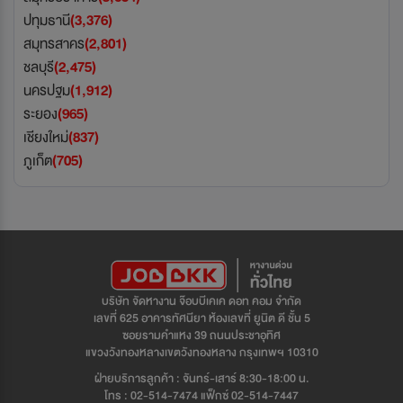
ปทุมธานี
(3,376)
สมุทรสาคร
(2,801)
ชลบุรี
(2,475)
นครปฐม
(1,912)
ระยอง
(965)
เชียงใหม่
(837)
ภูเก็ต
(705)
บริษัท จัดหางาน จ๊อบบีเคเค ดอท คอม จำกัด
เลขที่ 625 อาคารทัศนียา ห้องเลขที่ ยูนิต ดี ชั้น 5
ซอยรามคำแหง 39 ถนนประชาอุทิศ
แขวงวังทองหลางเขตวังทองหลาง กรุงเทพฯ 10310
ฝ่ายบริการลูกค้า : จันทร์-เสาร์ 8:30-18:00 น.
โทร : 02-514-7474 แฟ็กซ์ 02-514-7447