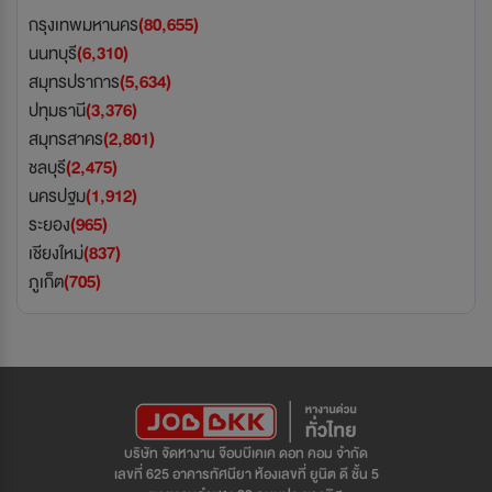
กรุงเทพมหานคร
(80,655)
นนทบุรี
(6,310)
สมุทรปราการ
(5,634)
ปทุมธานี
(3,376)
สมุทรสาคร
(2,801)
ชลบุรี
(2,475)
นครปฐม
(1,912)
ระยอง
(965)
เชียงใหม่
(837)
ภูเก็ต
(705)
บริษัท จัดหางาน จ๊อบบีเคเค ดอท คอม จำกัด
เลขที่ 625 อาคารทัศนียา ห้องเลขที่ ยูนิต ดี ชั้น 5