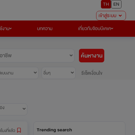
TH
EN
เข้าสู่ระบบ
ใช้งาน
บทความ
เกี่ยวกับจ๊อบบีเคเค
ค้นหางาน
อาชีพ
รีเซ็ตเงื่อนไข
ปแบบงาน
อื่นๆ
้อง
Trending search
วโมงที่แล้ว