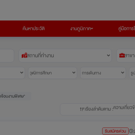
ค้นหาประวัติ
งานภูมิภาค
คู่มือการ
สถานที่ทำงาน
สาขา
วุฒิการศึกษา
การเดินทาง
รู
บจ๊อบงานพิเศษ"
ความเกี่ยวข
เรียงลำดับตาม :
รับสมัครด่วน
2