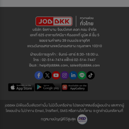
บริษัท จัดหางาน จ๊อบบีเคเค ดอท คอม จำกัด
เลขที่ 625 อาคารทัศนียา ห้องเลขที่ ยูนิต ดี ชั้น 5
ซอยรามคำแหง 39 ถนนประชาอุทิศ
แขวงวังทองหลางเขตวังทองหลาง กรุงเทพฯ 10310
ฝ่ายบริการลูกค้า : จันทร์-เสาร์ 8:30-18:00 น.
โทร : 02-514-7474 แฟ็กซ์ 02-514-7447
อีเมล : help@jobbkk.com, sales@jobbkk.com
jobbkk มีเพียงเว็บเดียวเท่านั้น ไม่มีเว็บเครือข่าย โปรดอย่าหลงเชื่อผู้แอบอ้าง และหากผู้
ใดแอบอ้าง ไม่ว่าทาง Email, โทรศัพท์, SMS หรือทางใดก็ตาม จะถูกดำเนินคดีตามที่
กฎหมายบัญญัติไว้สูงสุด