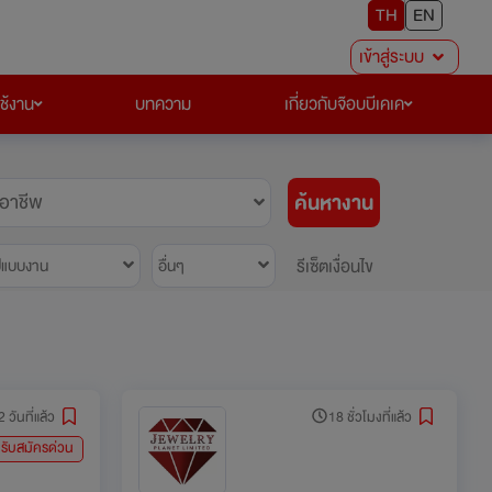
TH
EN
เข้าสู่ระบบ
ใช้งาน
บทความ
เกี่ยวกับจ๊อบบีเคเค
ค้นหางาน
อาชีพ
รีเซ็ตเงื่อนไข
ปแบบงาน
อื่นๆ
2 วันที่แล้ว
18 ชั่วโมงที่แล้ว
รับสมัครด่วน