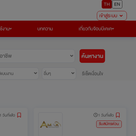
TH
EN
เข้าสู่ระบบ
ใช้งาน
บทความ
เกี่ยวกับจ๊อบบีเคเค
ค้นหางาน
อาชีพ
รีเซ็ตเงื่อนไข
ปแบบงาน
อื่นๆ
1 วันที่แล้ว
1 วันที่แล้ว
รับสมัครด่วน