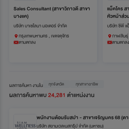
Sales Consultant (สาขาวิภาวดี สาขา
แม็คโคร สา
บางแค)
หัวหน้าส่วน
Butchery)
บริษัท บาเซโลนา มอเตอร์ จำกัด
บริษัท ซีพี แ
กรุงเทพมหานคร , เขตจตุจักร
กาฬสินธุ์
ตามตกลง
ตามตกล
ทุกจังหวัด
ทุกสาขาอาชีพ
ผลการค้นหา งานใน
ผลการค้นหาพบ
24,281
ตำแหน่งงาน
พนักงานต้อนรับสปา - สาขาเจริญนคร 68 (ด
บริษัท สยามเวลเนสกรุ๊ป จำกัด (มหาชน)