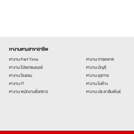
หางานตามสาขาอาชีพ
หางาน Part Time
หางาน การตลาด
หางาน โปรแกรมเมอร์
หางาน บัญชี
หางาน โรงแรม
หางาน ธุรการ
หางาน IT
หางาน ในห้าง
หางาน พนักงานชั่วคราว
หางาน ประชาสัมพันธ์