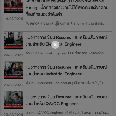
เจาะลึกเทรนด์การจ้างงาน ปี 2026 ‘Selective
Hiring’ เมื่อตลาดแรงงานไม่ได้ขาดคน แต่ขาดคน
ที่องค์กรมองว่าคุ้มค่า
14/05/2026
“บริษัทจัดหางาน และผู้ให้บริการ Platform หางาน สมัครงาน
JOBBKK” ได้มีการเปิดเผยข้อมูล ความต้องการของผู้
ประกอบการ ประจำไตรมาส 1/2569 สะท้อนชัดว่า ผู้ประกอบ
แนวทางการเขียน Resume และเตรียมสัมภาษณ์
การได้เปลี่ยนผ่านจากการจ้างงานแบบดั้งเดิมสู่การยอมจ่าย
งานสำหรับ Electrical Engineer
‘ค่าตัวพรีเมียม’ เพื่อดึงดูดกลุ่ม Specialist เข้ามาเป็นหัวหอก
ในการพาธุรกิจให้อยู่รอด
ตำแหน่ง Electrical Engineer เป็นหัวใจสำคัญขององค์กร
29/03/2026
อุตสาหกรรม โรงงาน และโครงการวิศวกรรมที่ต้องใช้ระบบ
ไฟฟ้าและอุปกรณ์อิเล็กทรอนิกส์ ผู้ที่ทำงานในตำแหน่งนี้จะรับ
แนวทางการเขียน Resume และเตรียมสัมภาษณ์
ผิดชอบ การออกแบบ ติดตั้ง บำรุงรักษา และตรวจสอบระบบ
งานสำหรับ Industrial Engineer
ไฟฟ้าและควบคุมอัตโนมัติ เพื่อให้ระบบทำงานได้อย่าง
ปลอดภัยและมีประสิทธิภาพ บทความนี้ถูกออกแบบเป็นคู่มือ
ตำแหน่ง Industrial Engineer (IE) เป็นตำแหน่งสำคัญใน
29/03/2026
เจาะลึกสำหรับผู้สมัครทุกระดับ ตั้งแต่ Junior ถึง Senior
โรงงานอุตสาหกรรมและองค์กรขนาดใหญ่ ที่มุ่งเน้น การ
ครอบคลุมตั้งแต่การสร้าง Resume ให้โดดเด่นไปจนถึงการเต
ปรับปรุงประสิทธิภาพ กระบวนการผลิต และการจัดการ
แนวทางการเขียน Resume และเตรียมสัมภาษณ์
รียมตัวสัมภาษณ์เชิงเทคนิคและ Behavioral
ทรัพยากร ให้เกิดผลลัพธ์สูงสุด IE ไม่เพียงแค่ดูแลการผลิต
งานสำหรับ QA/QC Engineer
แต่ต้องวิเคราะห์ workflow, ลด waste, เพิ่ม productivity
และออกแบบระบบที่เหมาะสมกับทรัพยากรทั้งคนและเครื่องจักร
ตำแหน่ง QA/QC Engineer เป็นหัวใจสำคัญขององค์กรที่เน้น
29/03/2026