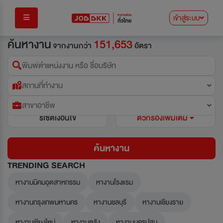
เข้าสู่ระบบ
Previous
Next
ค้นหางาน
151,653
จากงานกว่า
อัตรา
พิมพ์ตำแหน่งงาน หรือ ชื่อบริษัท
สถานที่ทำงาน
สาขาอาชีพ
รีเซ็ตเงื่อนไข
ตัวกรองเพิ่มเติม
ค้นหางาน
TRENDING SEARCH
หางานนิคมอุตสาหกรรม
หางานโรงแรม
หางานกรุงเทพมหานคร
หางานชลบุรี
หางานเชียงราย
หางานเชียงใหม่
หางานตรัง
หางานนครปฐม