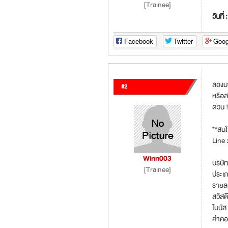
[Trainee]
วันที่ 
Facebook
Twitter
Goog
ลองมา
#2
หรือ
ด่วน 
**สน
Line
Winn003
บริษ
[Trainee]
ประเภ
รายละ
สวัสดิ
โบนัส
ค่าคอ