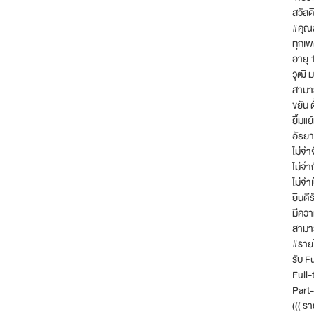
สวัสด
#คุณ
ทุกเ
อายุ 1
วุฒิ ม
สามาร
ขยัน 
ยิ้มแย
อัธยา
ไม่จำ
ไม่จำ
ไม่จำ
ยินดี
มีควา
สามาร
#รายไ
รับ F
Full-
Part-
((( รา