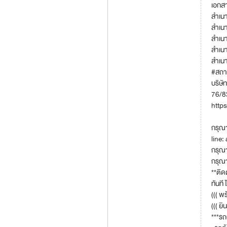
เอกส
สำเนาอ
สำเนา
สำเนา
สำเน
สำเนาใ
#สถาน
บริษัท
76/83
http
กรุณา
line:
กรุณ
กรุณ
**ติด
ทันที
((( พ
((( ย
***ร