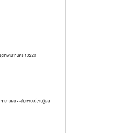
น กรุงเทพมหานคร 10220
จึงจะทราบผล • •สัมภาษณ์งานรู้ผล