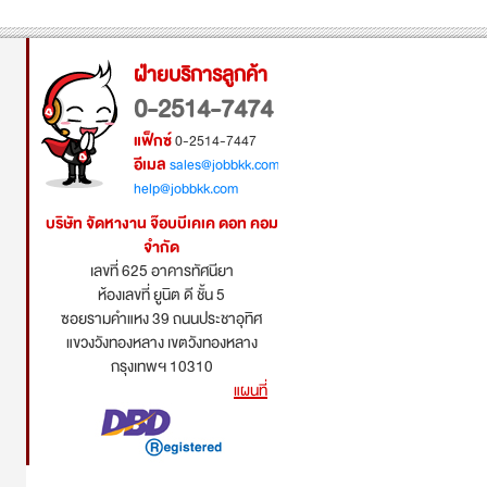
ฝ่ายบริการลูกค้า
0-2514-7474
แฟ็กซ์
0-2514-7447
อีเมล
sales@jobbkk.com
help@jobbkk.com
บริษัท จัดหางาน จ๊อบบีเคเค ดอท คอม
จำกัด
เลขที่ 625 อาคารทัศนียา
ห้องเลขที่ ยูนิต ดี ชั้น 5
ซอยรามคำแหง 39 ถนนประชาอุทิศ
แขวงวังทองหลาง เขตวังทองหลาง
กรุงเทพฯ 10310
แผนที่