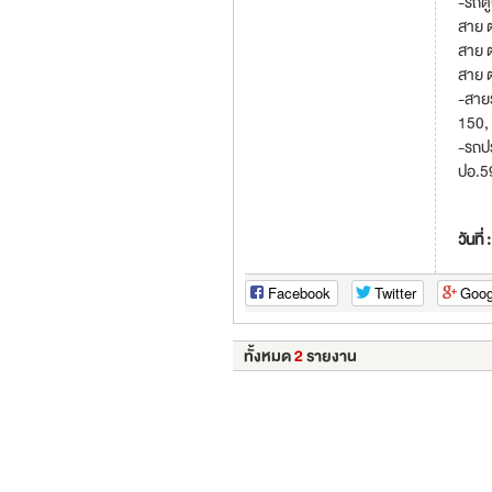
-รถต
สาย ต
สาย 
สาย 
-สาย
150, 
-รถป
ปอ.5
วันที่ 
Facebook
Twitter
Goog
ทั้งหมด
2
รายงาน