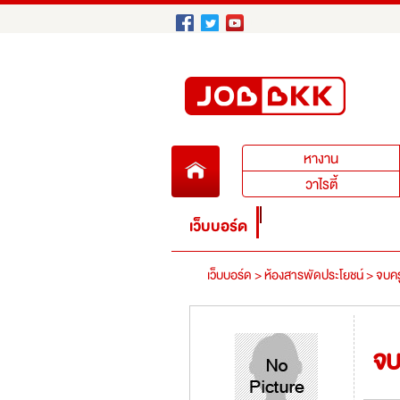
หางาน
หางาน
วาไรตี้
เว็บบอร์ด
เว็บบอร์ด >
ห้องสารพัดประโยชน์ >
จบคร
จบ