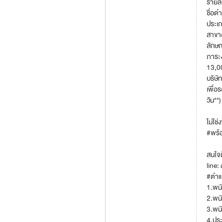
รายล
ชื่อต
ประเภ
สาขาอ
ลักษณ
ภาระง
13,0
บริษั
เพื่อ
วัน**)
ไม่ใช
#พร้
สนใจต
line:
#ตำแห
1.พน
2.พน
3.พนั
4.ประ