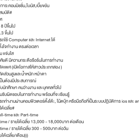
ิการ:คอมมิชชั่น,โบนัส,เบี้ยขยัน
สมบัติ#
พศ
8 ปีขึ้นไป
.3 ขึ้นไป
ถใช้ Computer และ Internet ได้
ตั้งใจทำงาน ตรงต่อเวลา
้ม แจ่มใส
ศัยดี มีความกระตือรือร้นในการทำงาน
จัดเพศ (เปิดโอกาสให้สาวประเภทสอง )
กัดส่วนสูงและน้ำหนัก หน้าตา
เป็นต้องมีประสบการณ์
รับนักศึกษา คนว่างงาน และบุคคลทั่วไป
มรับผิดชอบในการทำงาน พร้อมที่จะเรียนรู้
ถทำงานผ่านคอมพิวเตอร์ตั้งโต๊ะ, โน๊ตบุ๊ก หรือมือถือที่เป็นระบบปฏิบัติการ ios และ 
ด้เฉลี่ย#
ull-time และ Part-time
time / รายได้เฉลี่ย 13,000 - 18,000บาท ต่อเดือน
time / รายได้เฉลี่ย 300 - 500บาท ต่อวัน
ยได้เฉลี่ย/เดือน)))