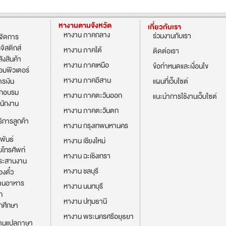
หางานตามจังหวัด
เกี่ยวกับเรา
หางาน ภาคกลาง
ร่วมงานกับเรา
้จัดการ
จิสติกส์
หางาน ภาคใต้
ติดต่อเรา
ังสินค้า
หางาน ภาคเหนือ
ข้อกำหนดและเงื่อนไข
อมพิวเตอร์
หางาน ภาคอีสาน
รเงิน
แผนที่เว็บไซต์
ึกอบรม
หางาน ภาคตะวันออก
แนะนำการใช้งานเว็บไซต์
นักงาน
หางาน ภาคตะวันตก
ิการลูกค้า
หางาน กรุงเทพมหานคร
พันธ์
หางาน เชียงใหม่
บโทรศัพท์
หางาน ฉะเชิงเทรา
ระสานงาน
หางาน ชลบุรี
งตั๋ว
้านอาหาร
หางาน นนทบุรี
ก
หางาน ปทุมธานี
กศึกษา
หางาน พระนครศรีอยุธยา
่ามแปลภาษา