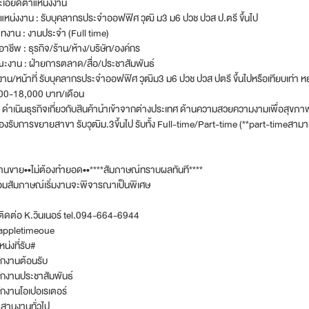
ะเอียดตำแหน่งงาน
ำแหน่งงาน : รับบุคลากรประจำออฟฟิศ วุฒิ ม3 ม6 ปวช ปวส ป.ตรี ขึ้นไป
ทงาน : งานประจำ (Full time)
าชีพ : ธุรกิจ/ร้าน/ห้าง/บริษัท/องค์กร
ะงาน : ฝ่ายการตลาด/สื่อ/ประชาสัมพันธ์
าน/หน้าที่ รับบุคลากรประจำออฟฟิศ วุฒิม3 ม6 ปวช ปวส ปตรี ขึ้นไปหรือเทียบเท่า หย
00-18,000 บาท/เดือน
ท ดำเนินธุรกิจเกี่ยวกับสินค้านำเข้าจากต่างประเทศ ด้านความสวยความงามเพื่อสุข
รองรับการขยายสาขา รับวุฒิม.3ขึ้นไป รับทั้ง Full-time/Part-time (**part-timeสาม
่งานขาย••ไม่ต้องทำยอด••****สัมภาษณ์ทราบผลทันที****
อมสัมภาษณ์เริ่มงานจะพิจารณาเป็นพิเศษ
ิดต่อ K.วินเนอร์ tel.094-664-6944
 appletimeoue
น่งที่รับ#
ักงานต้อนรับ
ักงานประชาสัมพันธ์
กงานโอเปอเรเตอร์
สานงานทั่วไป