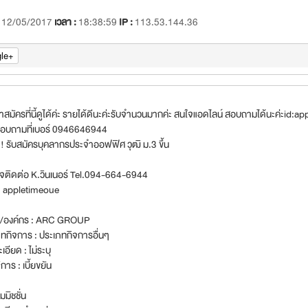
:
12/05/2017
เวลา :
18:38:59
IP :
113.53.144.36
le+
สมัครที่นี้ดูได้ค่ะ รายได้ดีนะค่ะรับจำนวนมากค่ะ สนใจแอดไลน์ สอบถามได้นะค่ะid:a
สอบถามที่เบอร์ 0946646944
!! รับสมัครบุคลากรประจำออฟฟิศ วุฒิ ม.3 ขึ้น
ใจติดต่อ K.วินเนอร์ Tel.094-664-6944
 : appletimeoue
ัท/องค์กร : ARC GROUP
ทกิจการ : ประเภทกิจการอื่นๆ
เอียด : ไม่ระบุ
การ : เบี้ยขยัน
มมิชชั่น