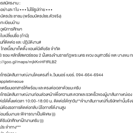
ารสมัครงาน :
ย่างละ1ใบ • • • ไม่ใช้รูปถ่าย • • •
บัตรประชาชน (พร้อมบัตรปชช.ตัวจริง)
ทะเบียนบ้าน
าวุฒิการศึกษา
บเปลี่ยนชื่อ (ถ้ามี)
ที่ติดต่อ และ ปฏิบัติงาน#
 โกลเบิ้ลมาเก็ตติ้ง แอนด์มีเดียริช จำกัด
 ซอย หลักสี่สแควร์ซอย 2 ฝั่งตรงข้ามราชภัฏพระนคร แขวง อนุสาวรีย์ เขต บางเข
s://goo.gl/maps/mjkKnHFtRLB2
โทรนัดสัมภาษณ์งานโดยตรงที่ k.วินเนอร์ เบอร์. 094-664-6944
 appletimeoue
าเตรียมเอกสารให้พร้อม และตรงต่อเวลาด้วยนะครับ
าโทรนัดสัมภาษณ์งานก่อนล่วงหน้าเพื่อความสะดวกและรวดเร็วของผู้มาสัมภาษณ์เอง
ต่อได้ตั้งแต่เวลา 10:00-18:00 น. ติดต่อได้ทุกวัน**เข้ามาสัมภาษณ์ที่บริษัทเท่านั้น
 ไม่ต้องรอการติดต่อกลับ มีโอกาสได้งานสูง
ร้อมเริ่มงานจะพิจารณาเป็นพิเศษ )))
ินดีรับนักศึกษาฝึกงานครับ )))
ถประจำทาง***