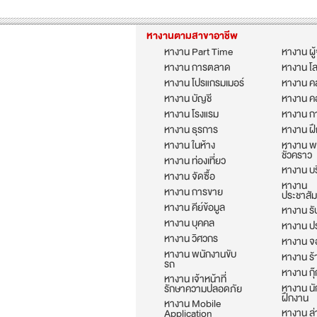
หางานตามสาขาอาชีพ
หางาน Part Time
หางาน ผู
หางาน การตลาด
หางาน โล
หางาน โปรแกรมเมอร์
หางาน คล
หางาน บัญชี
หางาน ค
หางาน โรงแรม
หางาน กา
หางาน ธุรการ
หางาน ฝ
หางาน ในห้าง
หางาน พ
ชั่วคราว
หางาน ท่องเที่ยว
หางาน บร
หางาน จัดซื้อ
หางาน
หางาน การขาย
ประชาสัม
หางาน คีย์ข้อมูล
หางาน รั
หางาน บุคคล
หางาน ป
หางาน วิศวกร
หางาน จอ
หางาน พนักงานขับ
หางาน ร
รถ
หางาน กุ๊
หางาน เจ้าหน้าที่
หางาน นั
รักษาความปลอดภัย
ฝึกงาน
หางาน Mobile
หางาน ล
Application