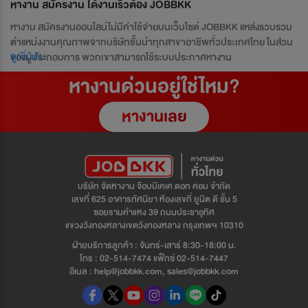
JOBBKK
หางาน สมัครงาน ได้งานเร็วต้อง JOBBKK
หางาน สมัครงานออนไลน์ไม่มีค่าใช้จ่ายบนเว็บไซต์ JOBBKK แหล่งรวบรวม
ตำแหน่งงานคุณภาพจากบริษัทชั้นนำทุกสาขาอาชีพทั่วประเทศไทย ในส่วน
ดูเพิ่มเติม
ของผู้ประกอบการ พวกเขาสามารถใช้ระบบประกาศหางาน
หางานด่วนอยู่ใช่ไหม?
หางานเลย
บริษัท จัดหางาน จ๊อบบีเคเค ดอท คอม จำกัด
เลขที่ 625 อาคารทัศนียา ห้องเลขที่ ยูนิต ดี ชั้น 5
ซอยรามคำแหง 39 ถนนประชาอุทิศ
แขวงวังทองหลางเขตวังทองหลาง กรุงเทพฯ 10310
ฝ่ายบริการลูกค้า : จันทร์-เสาร์ 8:30-18:00 น.