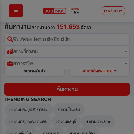
เข้าสู่ระบบ
Previous
Next
ค้นหางาน
151,653
จากงานกว่า
อัตรา
พิมพ์ตำแหน่งงาน หรือ ชื่อบริษัท
สถานที่ทำงาน
สาขาอาชีพ
รีเซ็ตเงื่อนไข
ตัวกรองเพิ่มเติม
ค้นหางาน
TRENDING SEARCH
หางานนิคมอุตสาหกรรม
หางานโรงแรม
หางานกรุงเทพมหานคร
หางานชลบุรี
หางานเชียงราย
หางานเชียงใหม่
หางานตรัง
หางานนครปฐม