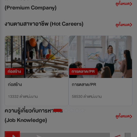
ดูทั้งหมด
(Premium Company)
งานตามสาขาอาชีพ
(Hot Careers)
ดูทั้งหมด
อสร้าง
การตลาด/PR
Previous
Next
332 ตำแหน่งงาน
58530 ตำแหน่งงาน
การผลิ
26001 ต
ความรู้เกี่ยวกับการหางาน