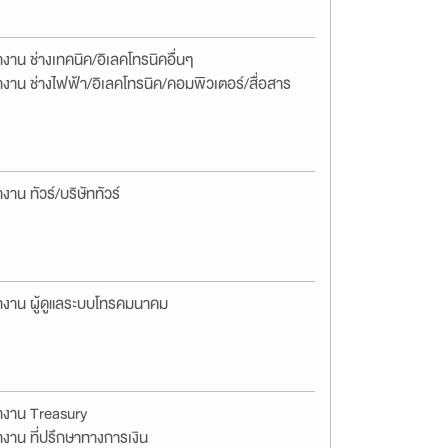
งาน ช่างเทคนิค/อิเลคโทรนิคอื่นๆ
งาน ช่างไฟฟ้า/อิเลคโทรนิค/คอมพิวเตอร์/สื่อสาร
งาน ทัวร์/บริษัททัวร์
างาน ผู้ดูแลระบบโทรคมนาคม
างาน Treasury
งาน ที่ปรึกษาทางการเงิน