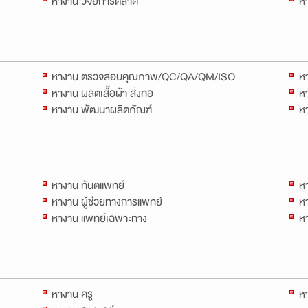
หางาน วิจัยการตลาด
ห
หางาน ตรวจสอบคุณภาพ/QC/QA/QM/ISO
ห
หางาน ผลิตเสื้อผ้า สิ่งทอ
หา
หางาน พัฒนาผลิตภัณฑ์
ห
หางาน ทันตแพทย์
ห
หางาน ผู้ช่วยทางการแพทย์
ห
หางาน แพทย์เฉพาะทาง
ห
หางาน ครู
ห