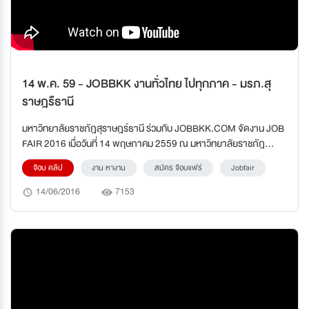
14 พ.ค. 59 - JOBBKK งานทั่วไทย ไปทุกภาค - มรภ.สุ
ราษฎรืธานี
มหาวิทยาลัยราชภัฎสุราษฎร์ธานี ร่วมกับ JOBBKK.COM จัดงาน JOB
FAIR 2016 เมื่อวันที่ 14 พฤษภาคม 2559 ณ มหาวิทยาลัยราชภัฎ
สุราษฎร์ธานี ภายในงานพบกับกิจกรรมรับสมัครงานจากบริษัท­ชั้นนำ
จ๊อบ คลิป
งาน หางาน
สมัคร จ๊อบแฟร์
Jobfair
มากมาย และการแนะแนวการศึกษาจากวิทยากรที่มีชื่อเ­สียง
14/06/2016
7153