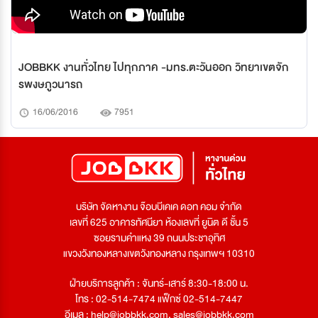
JOBBKK งานทั่วไทย ไปทุกภาค -มทร.ตะวันออก วิทยาเขตจัก
รพงษภูวนารถ
16/06/2016
7951
บริษัท จัดหางาน จ๊อบบีเคเค ดอท คอม จำกัด
เลขที่ 625 อาคารทัศนียา ห้องเลขที่ ยูนิต ดี ชั้น 5
ซอยรามคำแหง 39 ถนนประชาอุทิศ
แขวงวังทองหลางเขตวังทองหลาง กรุงเทพฯ 10310
ฝ่ายบริการลูกค้า : จันทร์-เสาร์ 8:30-18:00 น.
โทร : 02-514-7474 แฟ็กซ์ 02-514-7447
อีเมล :
help@jobbkk.com
,
sales@jobbkk.com