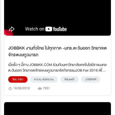
JOBBKK งานทั่วไทย ไปทุกภาค -มทร.ตะวันออก วิทยาเขต
จักรพงษภูวนารถ
เมื่อเร็ว ๆ นี้ทาง JOBBKK.COM ร่วมกับมหาวิทยาลัยเทคโนโลยีราชมงคล
ตะวันออก วิทยาเขตจักรพงษภูวนารถจัดกิจกรรมJOB Fair 2016 เพื่อ
เตรียมพร้อมนักศึกษาที่กำลังจะจบการศึกษาเข้าสู่โหมดแรงงาน
จ๊อบ คลิป
หางาน สมัครงาน
จ๊อบแฟร์
JOBFAIR
16/06/2016
7951