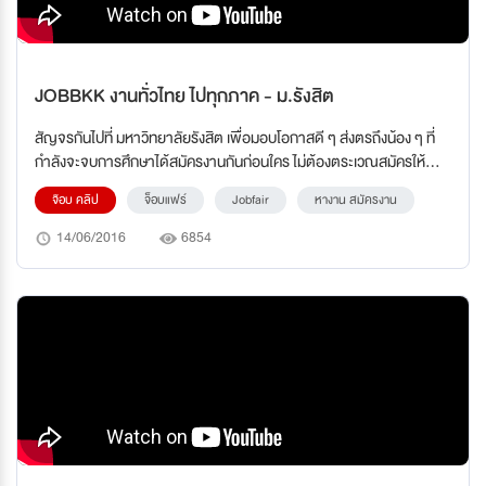
JOBBKK งานทั่วไทย ไปทุกภาค - ม.รังสิต
สัญจรกันไปที่ มหาวิทยาลัยรังสิต เพื่อมอบโอกาสดี ๆ ส่งตรถึงน้อง ๆ ที่
กำลังจะจบการศึกษาได้สมัครงานกันก่อนใค­ร ไม่ต้องตระเวณสมัครให้
เหนื่อย ภายในงานยังมีกิจกรรมรับฟังการบรยยายจากวิ­ทยากรชื่อดัง ถึง
จ๊อบ คลิป
จ็อบแฟร์
Jobfair
หางาน สมัครงาน
วิธีรับมือ เตรียมตัวสมัคร เพื่อเข้าสู่โหมดการทำงานอย่างเต็มตัว
14/06/2016
6854