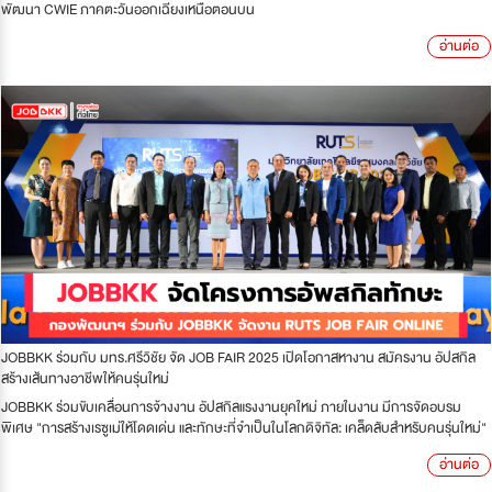
พัฒนา CWIE ภาคตะวันออกเฉียงเหนือตอนบน
อ่านต่อ
JOBBKK ร่วมกับ มทร.ศรีวิชัย จัด JOB FAIR 2025 เปิดโอกาสหางาน สมัครงาน อัปสกิล
สร้างเส้นทางอาชีพให้คนรุ่นใหม่
JOBBKK ร่วมขับเคลื่อนการจ้างงาน อัปสกิลแรงงานยุคใหม่ ภายในงาน มีการจัดอบรม
พิเศษ "การสร้างเรซูเม่ให้โดดเด่น และทักษะที่จำเป็นในโลกดิจิทัล: เคล็ดลับสำหรับคนรุ่นใหม่"
อ่านต่อ