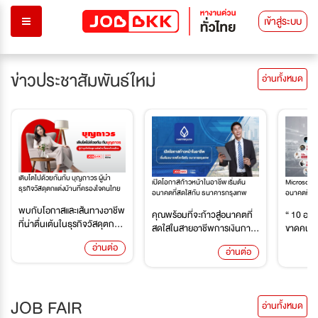
เข้าสู่ระบบ
ข่าวประชาสัมพันธ์ใหม่
อ่านทั้งหมด
เติบโตไปด้วยกันกับ บุญถาวร ผู้นำ
เปิดโอกาสก้าวหน้าในอาชีพ เริ่มต้น
Microsoft 
ธุรกิจวัสดุตกแต่งบ้านที่ครองใจคนไทย
อนาคตที่สดใสกับ ธนาคารกรุงเทพ
อนาคตที่ผู
พบกับโอกาสและเส้นทางอาชีพ
คุณพร้อมที่จะก้าวสู่อนาคตที่
“ 10 อาช
ที่น่าตื่นเต้นในธุรกิจวัสดุตก...
สดใสในสายอาชีพการเงินกา...
ขาดคน ” แ
อ่านต่อ
อ่านต่อ
JOB FAIR
อ่านทั้งหมด