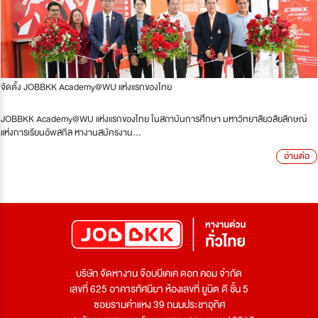
จัดตั้ง JOBBKK Academy@WU แห่งแรกของไทย
JOBBKK Academy@WU แห่งแรกของไทย ในสถาบันการศึกษา มหาวิทยาลัยวลัยลักษณ์
แห่งการเรียนอัพสกิล หางานสมัครงาน...
อ่านต่อ
บริษัท จัดหางาน จ๊อบบีเคเค ดอท คอม จำกัด
เลขที่ 625 อาคารทัศนียา ห้องเลขที่ ยูนิต ดี ชั้น 5
ซอยรามคำแหง 39 ถนนประชาอุทิศ