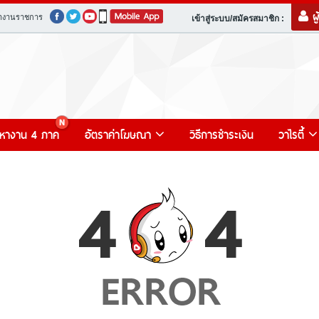
ผ
างานราชการ
เข้าสู่ระบบ/สมัครสมาชิก :
หางาน 4 ภาค
อัตราค่าโฆษณา
วิธีการชำระเงิน
วาไรตี้