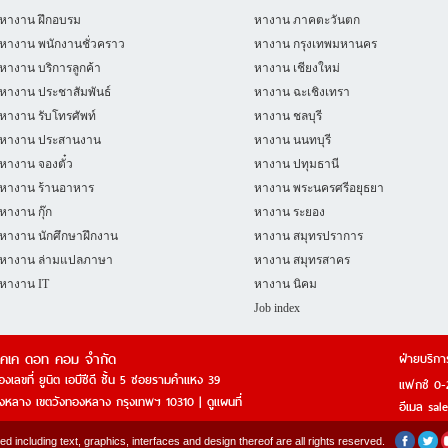
หางาน ฝึกอบรม
หางาน ภาคตะวันตก
หางาน พนักงานชั่วคราว
หางาน กรุงเทพมหานคร
หางาน บริการลูกค้า
หางาน เชียงใหม่
หางาน ประชาสัมพันธ์
หางาน ฉะเชิงเทรา
หางาน รับโทรศัพท์
หางาน ชลบุรี
หางาน ประสานงาน
หางาน นนทบุรี
หางาน จองตั๋ว
หางาน ปทุมธานี
หางาน ร้านอาหาร
หางาน พระนครศรีอยุธยา
หางาน กุ๊ก
หางาน ระยอง
หางาน นักศึกษาฝึกงาน
หางาน สมุทรปราการ
หางาน ล่ามแปลภาษา
หางาน สมุทรสาคร
หางาน IT
หางาน นิคม
Job index
ีเคเค ดอท คอม จำกัด
ฝ่ายบริกา
องเลขที่ ยูนิต เอบีซีดี ชั้น 5 ซอยรามคำแหง 39
แฟกซ์ 0-
องหลาง เขตวังทองหลาง กรุงเทพฯ 10310 |
ดูแผนที่
อีเมล
sal
ncluding text, graphics, interfaces and design thereof are all rights reserved.