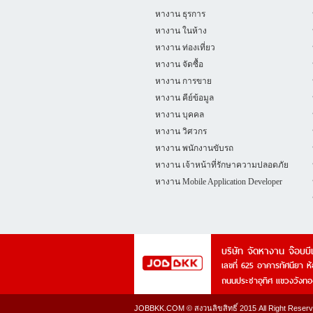
หางาน ธุรการ
หางาน ในห้าง
หางาน ท่องเที่ยว
หางาน จัดซื้อ
หางาน การขาย
หางาน คีย์ข้อมูล
หางาน บุคคล
หางาน วิศวกร
หางาน พนักงานขับรถ
หางาน เจ้าหน้าที่รักษาความปลอดภัย
หางาน Mobile Application Developer
บริษัท จัดหางาน จ๊อบบ
เลขที่ 625 อาคารทัศนียา ห้
ถนนประชาอุทิศ แขวงวังท
JOBBKK.COM © สงวนลิขสิทธิ์ 2015 All Right Reserved i