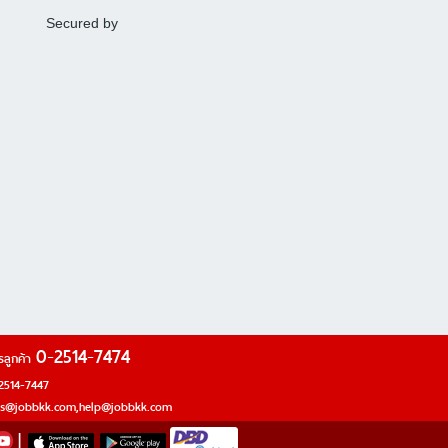
Secured by
0-2514-7474
รลูกค้า
2514-7447
es@jobbkk.com
,
help@jobbkk.com
|