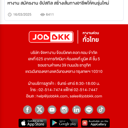
หางาน สมัครงาน อัปสกิล สร้างเส้นทางอาชีพให้คนรุ่นใหม่
16/03/2025
6411
บริษัท จัดหางาน จ๊อบบีเคเค ดอท คอม จำกัด
เลขที่ 625 อาคารทัศนียา ห้องเลขที่ ยูนิต ดี ชั้น 5
ซอยรามคำแหง 39 ถนนประชาอุทิศ
แขวงวังทองหลางเขตวังทองหลาง กรุงเทพฯ 10310
ฝ่ายบริการลูกค้า : จันทร์-เสาร์ 8:30-18:00 น.
โทร : 02-514-7474 แฟ็กซ์ 02-514-7447
อีเมล :
help@jobbkk.com
,
sales@jobbkk.com