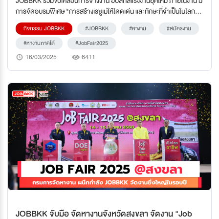
JOBBKK ร่วมขับเคลื่อนการจ้างงาน อัปสกิลแรงงานยุคใหม่ ภายในงาน มี
การจัดอบรมพิเศษ "การสร้างเรซูเม่ให้โดดเด่น และทักษะที่จำเป็นในโลก
ดิจิทัล: เคล็ดลับสำหรับคนรุ่นใหม่"
กิจกรรม JOBBKK
#JOBBKK
#หางาน
#สมัครงาน
#หางานภาคใต้
#JobFair2025
16/03/2025
6411
JOBBKK จับมือ จัดหางานจังหวัดสงขลา จัดงาน "Job