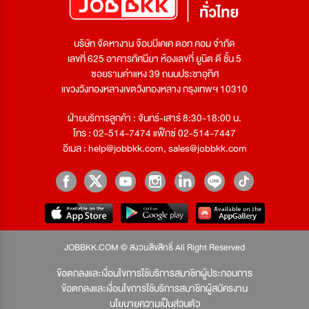
บริษัท จัดหางาน จ๊อบบีเคเค ดอท คอม จำกัด
เลขที่ 625 อาคารทัศนียา ห้องเลขที่ ยูนิต ดี ชั้น 5
ซอยรามคำแหง 39 ถนนประชาอุทิศ
แขวงวังทองหลางเขตวังทองหลาง กรุงเทพฯ 10310
ฝ่ายบริการลูกค้า : จันทร์-เสาร์ 8:30-18:00 น.
โทร : 02-514-7474 แฟ็กซ์ 02-514-7447
อีเมล :
help@jobbkk.com
,
sales@jobbkk.com
JOBBKK.COM © สงวนลิขสิทธิ์ All Right Reserved
ข้อตกลงและเงื่อนไขการใช้บริการสมาชิกผู้ประกอบการ
ข้อตกลงและเงื่อนไขการใช้บริการสมาชิกผู้สมัครงาน
นโยบายความเป็นส่วนตัว