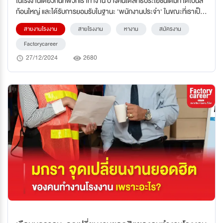
ในโรงงานเดียวกันที่พวกเราทำงาน บางคนได้สิทธิประโยชน์เต็มที่ ได้โบนัส
ก้อนใหญ่ และได้รับการยอมรับในฐานะ 'พนักงานประจำ' ในขณะที่เราเป็น
เพียง 'ซัพ' แม้จะทำงานหนักไม่แพ้กัน แต่สิ่งที่ได้รับกลับไม่เท่ากัน สิ่งนี้อาจ
สายงานโรงงาน
สายโรงงาน
หางาน
สมัครงาน
ทำให้หลายคนรู้สึกน้อยใจและคิดว่าเราไม่มีค่าเท่ากับคนอื่น
Factorycareer
27/12/2024
2680