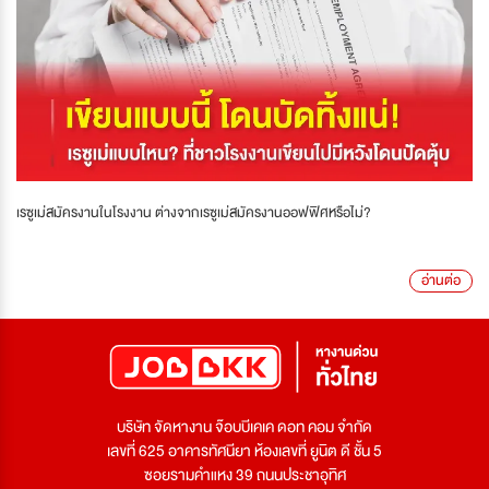
เรซูเม่สมัครงานในโรงงาน ต่างจากเรซูเม่สมัครงานออฟฟิศหรือไม่?
อ่านต่อ
บริษัท จัดหางาน จ๊อบบีเคเค ดอท คอม จำกัด
เลขที่ 625 อาคารทัศนียา ห้องเลขที่ ยูนิต ดี ชั้น 5
ซอยรามคำแหง 39 ถนนประชาอุทิศ