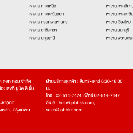
หางาน ภาคเหนือ
หางาน ภาคอีสา
หางาน ภาคตะวันออก
หางาน ภาคตะวั
หางาน กรุงเทพมหานคร
หางาน เชียงใหม่
หางาน ฉะเชิงเทรา
หางาน นนทบุรี
หางาน ปทุมธานี
หางาน พระนครศ
คเค ดอท คอม จำกัด
ฝ่ายบริการลูกค้า : จันทร์-เสาร์ 8:30-18:00
งเลขที่ ยูนิต ดี ชั้น
น.
โทร : 02-514-7474 แฟ็กซ์ 02-514-7447
ชาอุทิศ
อีเมล :
help@jobbkk.com
,
องหลาง กรุงเทพฯ
sales@jobbkk.com