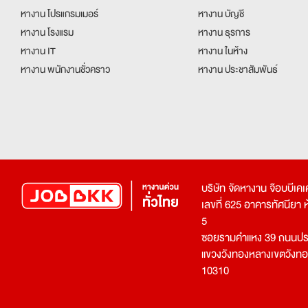
หางาน โปรแกรมเมอร์
หางาน บัญชี
หางาน โรงแรม
หางาน ธุรการ
หางาน IT
หางาน ในห้าง
หางาน พนักงานชั่วคราว
หางาน ประชาสัมพันธ์
บริษัท จัดหางาน จ๊อบบีเ
เลขที่ 625 อาคารทัศนียา ห้อ
5
ซอยรามคำแหง 39 ถนนประ
แขวงวังทองหลางเขตวังท
10310