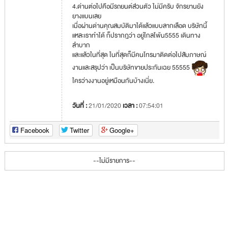
4.ด่านต่อไปคือมีรถยนต์ส่วนตัว ไม่มีครับ จักรยานยัง
ยางแบนเลย
เมื่อผ่านด่านคุณสมบัติมาได้แล้วแบบลากเลือด บริษัทนี้
แหละเราทำได้ ก็ปรากฎว่า อยู่ไกลโพ้น5555 เดินทาง
ลำบาก
และแล้วในที่สุด ในที่สุดก็มีคนโทรมาติดต่อไปสัมภาษณ์
งานและสรุปว่า เป็นบริษัทขายประกันเฉย 55555
ใครว่างงานอยู่เหมือนกันบ้างเนี่ย.
วันที่ :
21/01/2020
เวลา :
07:54:01
Facebook
Twitter
Google+
--ไม่มีรายการ--