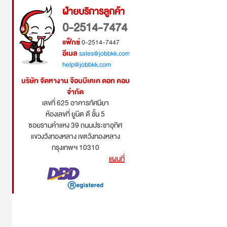
ฝ่ายบริการลูกค้า
0-2514-7474
แฟ็กซ์
0-2514-7447
อีเมล
sales@jobbkk.com
help@jobbkk.com
บริษัท จัดหางาน จ๊อบบีเคเค ดอท คอม
จำกัด
เลขที่ 625 อาคารทัศนียา
ห้องเลขที่ ยูนิต ดี ชั้น 5
ซอยรามคำแหง 39 ถนนประชาอุทิศ
แขวงวังทองหลาง เขตวังทองหลาง
กรุงเทพฯ 10310
แผนที่