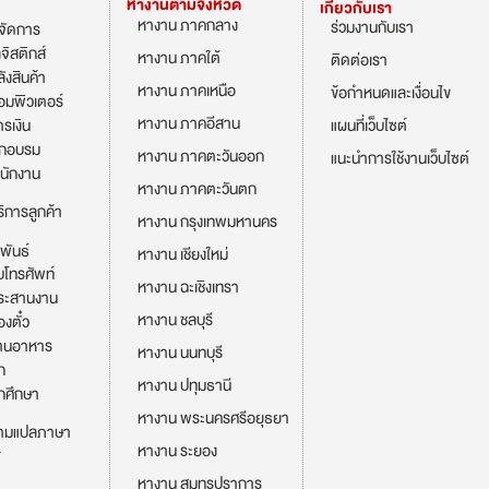
หางานตามจังหวัด
เกี่ยวกับเรา
หางาน ภาคกลาง
ร่วมงานกับเรา
้จัดการ
จิสติกส์
หางาน ภาคใต้
ติดต่อเรา
ังสินค้า
หางาน ภาคเหนือ
ข้อกำหนดและเงื่อนไข
อมพิวเตอร์
หางาน ภาคอีสาน
รเงิน
แผนที่เว็บไซต์
ึกอบรม
หางาน ภาคตะวันออก
แนะนำการใช้งานเว็บไซต์
นักงาน
หางาน ภาคตะวันตก
ิการลูกค้า
หางาน กรุงเทพมหานคร
พันธ์
หางาน เชียงใหม่
บโทรศัพท์
หางาน ฉะเชิงเทรา
ระสานงาน
หางาน ชลบุรี
งตั๋ว
้านอาหาร
หางาน นนทบุรี
ก
หางาน ปทุมธานี
กศึกษา
หางาน พระนครศรีอยุธยา
่ามแปลภาษา
หางาน ระยอง
T
หางาน สมุทรปราการ