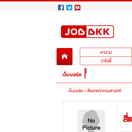
หางาน
หางาน
วาไรตี้
เว็บบอร์ด
เว็บบอร์ด >
สี่แยกหน้าควนสามัคคี
สี