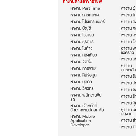
หางานตามสาขาอาชีพ
หางาน Part Time
หางาน ผู
หางาน การตลาด
หางาน โล
หางาน โปรแกรมเมอร์
หางาน คล
หางาน บัญชี
หางาน ค
หางาน โรงแรม
หางาน กา
หางาน ธุรการ
หางาน ฝ
หางาน ในห้าง
หางาน พ
ชั่วคราว
หางาน ท่องเที่ยว
หางาน บร
หางาน จัดซื้อ
หางาน
หางาน การขาย
ประชาสัม
หางาน คีย์ข้อมูล
หางาน รั
หางาน บุคคล
หางาน ป
หางาน วิศวกร
หางาน จอ
หางาน พนักงานขับ
หางาน ร
รถ
หางาน กุ๊
หางาน เจ้าหน้าที่
หางาน นั
รักษาความปลอดภัย
ฝึกงาน
หางาน Mobile
หางาน ล
Application
Developer
หางาน I