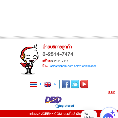
ฝ่ายบริการลูกค้า
0-2514-7474
แฟ็กซ์
0-2514-7447
อีเมล
sales@jobbkk.com
help@jobbkk.com
TH
EN
แผนที่
แสดงผล JOBBKK.COM เวอร์ชั่นปกติบน PC