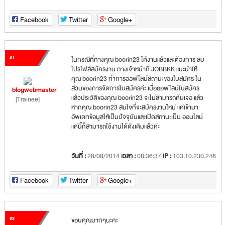
Facebook
Twitter
Google+
#1
ในกรณีที่ทางคุณ boorin23 ได้งานแล้วและต้องการ ลบ
โปรไฟล์สมัครงาน ทางเจ้าหน้าที่ JOBBKK แนะนำให้
คุณ boorin23 ทำการออฟไลน์สถานะของใบสมัคร ใน
ส่วนของการจัดการใบสมัครค่ะ เมื่อออฟไลน์ใบสมัคร
blogwebmaster
แล้วประวัติของคุณ boorin23 จะไม่สามารถค้นเจอ แล้ว
[Trainee]
หากคุณ boorin23 สนใจที่จะสมัครงานใหม่ แค่เข้ามา
อัพเดทข้อมูลให้เป็นปัจจุบันและเปิดสถานะเป็น ออนไลน์
แค่นี้ก็สามารถใช้งานได้ดังเดิมแล้วค่ะ
วันที่ :
28/08/2014
เวลา :
08:36:37
IP :
103.10.230.248
Facebook
Twitter
Google+
#2
ขอบคุณมากๆนะคะ