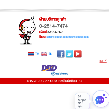
ฝ่ายบริการลูกค้า
0-2514-7474
แฟ็กซ์
0-2514-7447
อีเมล
sales@jobbkk.com
help@jobbkk.com
TH
EN
แผนที่
แสดงผล JOBBKK.COM เวอร์ชั่นปกติบน PC