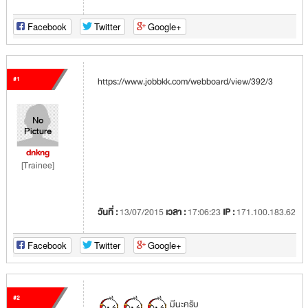
Facebook
Twitter
Google+
#1
https://www.jobbkk.com/webboard/view/392/3
dnkng
[Trainee]
วันที่ :
13/07/2015
เวลา :
17:06:23
IP :
171.100.183.62
Facebook
Twitter
Google+
#2
มีนะครับ