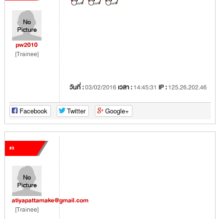
pw2010
[Trainee]
วันที่ :
03/02/2016
เวลา :
14:45:31
IP :
125.26.202.46
Facebook
Twitter
Google+
#3
atiyapattamake@gmail.com
[Trainee]