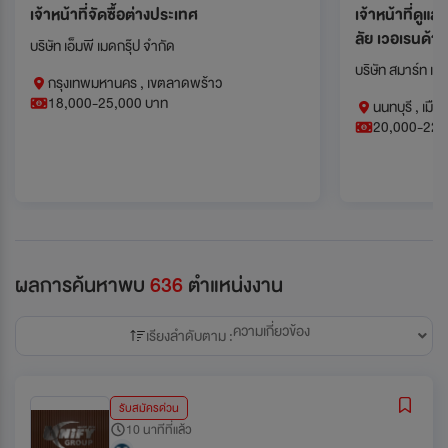
เจ้าหน้าที่จัดซื้อต่างประเทศ
เจ้าหน้าที่ดู
ลัย เวอเรนด้า 
บริษัท เอ็มพี เมดกรุ๊ป จำกัด
บริษัท สมาร์ท เอส
กรุงเทพมหานคร , เขตลาดพร้าว
18,000-25,000 บาท
นนทบุรี , เมือ
20,000-22,
ผลการค้นหาพบ
636
ตำแหน่งงาน
ความเกี่ยวข้อง
เรียงลำดับตาม :
รับสมัครด่วน
10 นาทีที่แล้ว