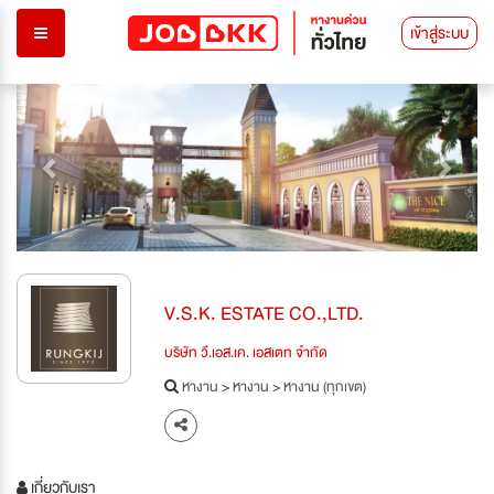
เข้าสู่ระบบ
Previous
Next
V.S.K. ESTATE CO.,LTD.
บริษัท วี.เอส.เค. เอสเตท จำกัด
หางาน
>
หางาน
>
หางาน (ทุกเขต)
เกี่ยวกับเรา