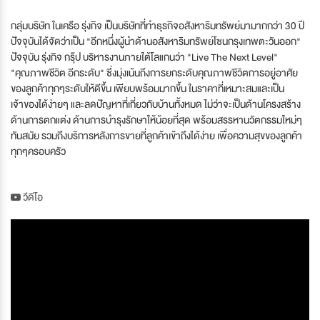
กลุ่มบริษัท ในเครือ รุ่งกิจ เป็นบริษัทที่ทำธุรกิจอสังหาริมทรัพย์มามากกว่า 30 ปี
ปัจจุบันได้จัดว่าเป็น "อีกหนึ่งผู้นำด้านอสังหาริมทรัพย์โซนกรุงเทพตะวันออก"
ปัจจุบัน รุ่งกิจ กรุ๊ป บริหารงานภายใต้โลแกนว่า "Live The Next Level"
"คุณภาพชีวิต อีกระดับ" ซึ่งมุ่งเน้นถึงการยกระดับคุณภาพชีวิตการอยู่อาศัย
ของลูกค้าทุกๆระดับให้ดีขึ้น เพียบพร้อมมากขึ้น ในราคาที่เหมาะสมและเป็น
เจ้าของได้ง่ายๆ และลดปัญหาที่เกี่ยวกับบ้านทั้งหมด ไม่ว่าจะเป็นด้านโครงสร้าง
ด้านการตกแต่ง ด้านการบำรุงรักษาให้น้อยที่สุด พร้อมสรรหานวัตกรรมใหม่ๆ
ทันสมัย รวมถึงบริการหลังการขายที่ลูกค้าเข้าถึงได้ง่าย เพื่อความสุขของลูกค้า
ทุกๆครอบครัว
วีดีโอ