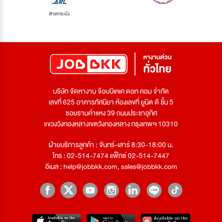
ลาดกระบัง
บริษัท จัดหางาน จ๊อบบีเคเค ดอท คอม จำกัด
เลขที่ 625 อาคารทัศนียา ห้องเลขที่ ยูนิต ดี ชั้น 5
ซอยรามคำแหง 39 ถนนประชาอุทิศ
แขวงวังทองหลางเขตวังทองหลาง กรุงเทพฯ 10310
ฝ่ายบริการลูกค้า : จันทร์-เสาร์ 8:30-18:00 น.
โทร : 02-514-7474 แฟ็กซ์ 02-514-7447
อีเมล :
help@jobbkk.com
,
sales@jobbkk.com