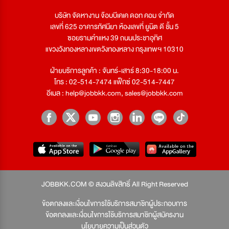
บริษัท จัดหางาน จ๊อบบีเคเค ดอท คอม จำกัด
เลขที่ 625 อาคารทัศนียา ห้องเลขที่ ยูนิต ดี ชั้น 5
ซอยรามคำแหง 39 ถนนประชาอุทิศ
แขวงวังทองหลางเขตวังทองหลาง กรุงเทพฯ 10310
ฝ่ายบริการลูกค้า : จันทร์-เสาร์ 8:30-18:00 น.
โทร : 02-514-7474 แฟ็กซ์ 02-514-7447
อีเมล :
help@jobbkk.com
,
sales@jobbkk.com
JOBBKK.COM © สงวนลิขสิทธิ์ All Right Reserved
ข้อตกลงและเงื่อนไขการใช้บริการสมาชิกผู้ประกอบการ
ข้อตกลงและเงื่อนไขการใช้บริการสมาชิกผู้สมัครงาน
นโยบายความเป็นส่วนตัว