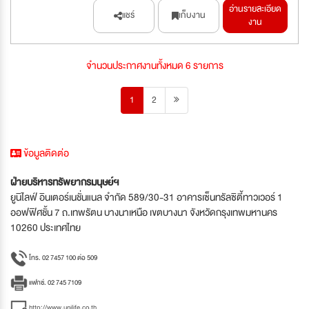
อ่านรายละเอียด
แชร์
เก็บงาน
งาน
จำนวนประกาศงานทั้งหมด 6 รายการ
1
2
ข้อมูลติดต่อ
ฝ่ายบริหารทรัพยากรมนุษย์ฯ
ยูนิไลฟ์ อินเตอร์เนชั่นแนล จำกัด 589/30-31 อาคารเซ็นทรัลซิตี้ทาวเวอร์ 1
ออฟฟิศชั้น 7 ถ.เทพรัตน บางนาเหนือ เขตบางนา จังหวัดกรุงเทพมหานคร
10260 ประเทศไทย
โทร. 02 7457 100 ต่อ 509
แฟกซ์. 02 745 7109
http://www.unilife.co.th