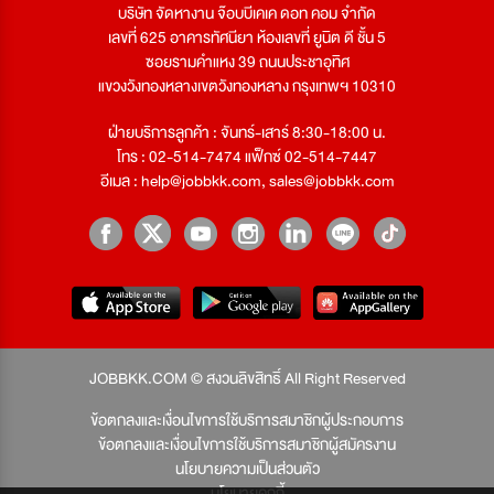
บริษัท จัดหางาน จ๊อบบีเคเค ดอท คอม จำกัด
เลขที่ 625 อาคารทัศนียา ห้องเลขที่ ยูนิต ดี ชั้น 5
ซอยรามคำแหง 39 ถนนประชาอุทิศ
แขวงวังทองหลางเขตวังทองหลาง กรุงเทพฯ 10310
ฝ่ายบริการลูกค้า : จันทร์-เสาร์ 8:30-18:00 น.
โทร : 02-514-7474 แฟ็กซ์ 02-514-7447
อีเมล :
help@jobbkk.com
,
sales@jobbkk.com
JOBBKK.COM © สงวนลิขสิทธิ์ All Right Reserved
ข้อตกลงและเงื่อนไขการใช้บริการสมาชิกผู้ประกอบการ
ข้อตกลงและเงื่อนไขการใช้บริการสมาชิกผู้สมัครงาน
นโยบายความเป็นส่วนตัว
นโยบายคุกกี้