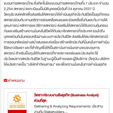
ขบวนการสหกรณ์ไทย ซึ่งเกิดขึ้นโดยขบวนการสหกรณ์ไทยทั้ง 7 ประเภท จำนวน
2,254 สหกรณ์ จดทะเบียนเป็นนิติบุคคลเมื่อวันที่ 24 ตุลาคม 2537 มี
วัตถุประสงค์หลักเพื่อส่งเสริมให้สหกรณ์ได้ดำเนินธุรกิจประกันชีวิตเป็นธุรกิจของ
สหกรณ์ร่วมกัน ตามหลักการช่วยเหลือตนเองและช่วยเหลือซึ่งกันและกัน ภายใต้
อุดมการณ์ หลักการและวิธีการสหกรณ์ ส่งเสริมให้สหกรณ์ได้รับความคุ้มครอง
ภัยและเสริมสร้างความมั่นคงในชีวิตให้กับสมาชิกสหกรณ์ทั่วประเทศ รวมไปถึง
บุคคลร่วมกันในครอบครัวผ่านระบบการประกันชีวิต ส่งเสริมให้สมาชิกสหกรณ์มี
การออมทรัพย์อย่างสม่ำเสมอและต่อเนื่อง สร้างหลักประกันที่มั่นคงในการดำเนิน
ชีวิตยาววัยชรา และที่สำคัญเพื่อให้เป็นสถาบันการเงินกลางของขบวนการ
สหกรณ์ สำหรับเป็นทุนให้กับสหกรณ์ที่ขาดสภาพคล่องและประสงค์จะใช้
ประโยชน์จากสหประกันชีวิต ในฐานะผู้เป็นเจ้าของและผู้ใช้บริการ ปัจจุบัน บริษัทฯ
ได้แปรสภาพเป็น “บริษัทจำกัดมหาชน” และเพื่อความมั่นคงในการดำเนินธุรกิจ
ตำแหน่งงาน
วิเคราะห์ระบบงานเชิงธุรกิจ (Business Analyst)
ด่วนที่สุด
Gathering & Analyzing Requirements: ประสาน
งานกับ Stakeholders...