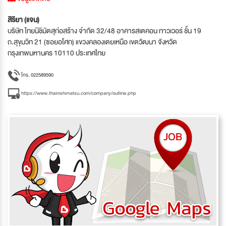
สิริยา (แจน)
บริษัท ไทยนิชิมัตสุก่อสร้าง จำกัด 32/48 อาคารสเตคอน ทาวเวอร์ ชั้น 19
ถ.สุขุมวิท 21 (ซอยอโศก) แขวงคลองเตยเหนือ เขตวัฒนา จังหวัด
กรุงเทพมหานคร 10110 ประเทศไทย
โทร. 022589590
https://www.thainishimatsu.com/company/outline.php