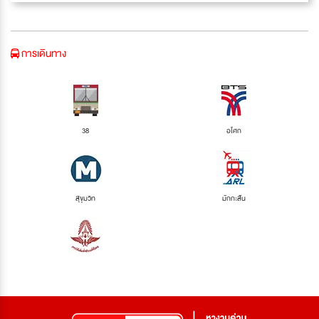
การเดินทาง
38
อโศก
สุขุมวิท
มักกะสัน