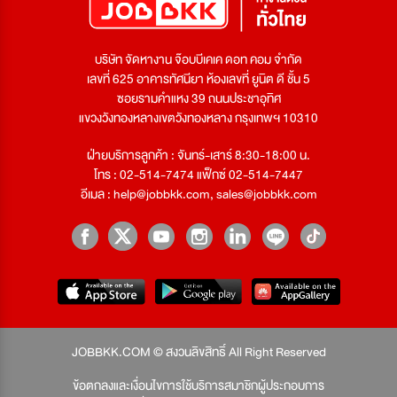
บริษัท จัดหางาน จ๊อบบีเคเค ดอท คอม จำกัด
เลขที่ 625 อาคารทัศนียา ห้องเลขที่ ยูนิต ดี ชั้น 5
ซอยรามคำแหง 39 ถนนประชาอุทิศ
แขวงวังทองหลางเขตวังทองหลาง กรุงเทพฯ 10310
ฝ่ายบริการลูกค้า : จันทร์-เสาร์ 8:30-18:00 น.
โทร : 02-514-7474 แฟ็กซ์ 02-514-7447
อีเมล :
help@jobbkk.com
,
sales@jobbkk.com
JOBBKK.COM © สงวนลิขสิทธิ์ All Right Reserved
ข้อตกลงและเงื่อนไขการใช้บริการสมาชิกผู้ประกอบการ