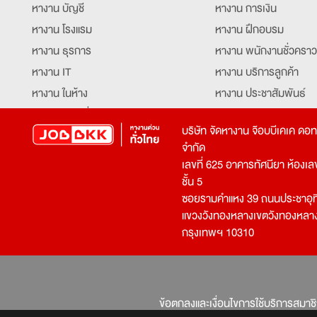
หางาน บัญชี
หางาน การเงิน
หางาน โรงแรม
หางาน ฝึกอบรม
หางาน ธุรการ
หางาน พนักงานชั่วคราว
หางาน IT
หางาน บริการลูกค้า
หางาน ในห้าง
หางาน ประชาสัมพันธ์
หางาน ท่องเที่ยว
หางาน รับโทรศัพท์
บริษัท จัดหางาน จ๊อบบีเคเค ดอ
หางาน จัดซื้อ
หางาน ประสานงาน
จำกัด
หางาน การขาย
หางาน จองตั๋ว
เลขที่ 625 อาคารทัศนียา ห้องเลขที
หางาน คีย์ข้อมูล
หางาน ร้านอาหาร
ชั้น 5
ซอยรามคำแหง 39 ถนนประชาอุท
หางาน บุคคล
หางาน กุ๊ก
แขวงวังทองหลางเขตวังทองหลา
หางาน วิศวกร
หางาน นักศึกษาฝึกงาน
กรุงเทพฯ 10310
หางาน เจ้าหน้าที่รักษาความปลอดภัย
หางาน Mobile Applica
Developer
หางาน พนักงานขับรถ
หางาน ล่ามแปลภาษา
หางาน ผู้จัดการ
บริการสรรหาพนักงาน
ข้อตกลงและเงื่อนไขการใช้บริการสมาช
โปรแกรมเมอร์