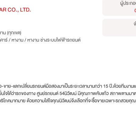
ผู้ประกอ
R CO., LTD.
จ
าน (ทุกเขต)
คาร์
/
หางาน
/
หางาน ช่างระบบไฟฟ้ารถยนต์
กับซื้อ-ขาย-แลกเปลี่ยนรถยนต์มือสองมาเป็นระยะเวลานานกว่า 15 ปี.ด้วยทีมง
่นใจได้ว่ารถของทาง ศูนย์รถยนต์ 54นิวัฒน์ มีคุณภาพคับแก้ว สภาพตามมาต
้บริโภคมากมาย ด้วยความใส่ใจคุณนิวัฒน์จึงเลือกที่จะซื้อขายเฉพาะรถสว