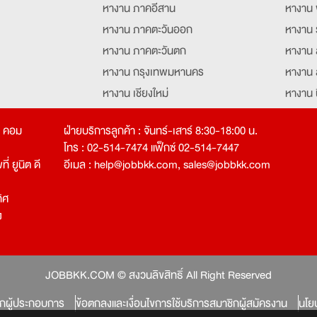
หางาน ภาคอีสาน
หางาน 
หางาน ภาคตะวันออก
หางาน 
หางาน ภาคตะวันตก
หางาน 
หางาน กรุงเทพมหานคร
หางาน 
หางาน เชียงใหม่
หางาน 
หางาน ฉะเชิงเทรา
หางานอ
ท คอม
ฝ่ายบริการลูกค้า : จันทร์-เสาร์ 8:30-18:00 น.
โทร : 02-514-7474 แฟ็กซ์ 02-514-7447
่ ยูนิต ดี
อีเมล :
help@jobbkk.com
,
sales@jobbkk.com
ิศ
ง
tion
JOBBKK.COM © สงวนลิขสิทธิ์ All Right Reserved
ิกผู้ประกอบการ
ข้อตกลงและเงื่อนไขการใช้บริการสมาชิกผู้สมัครงาน
นโย