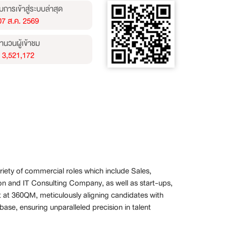
บการเข้าสู่ระบบล่าสุด
07 ส.ค. 2569
ำนวนผู้เข้าชม
3,521,172
riety of commercial roles which include Sales,
n and IT Consulting Company, as well as start-ups,
it at 360QM, meticulously aligning candidates with
base, ensuring unparalleled precision in talent