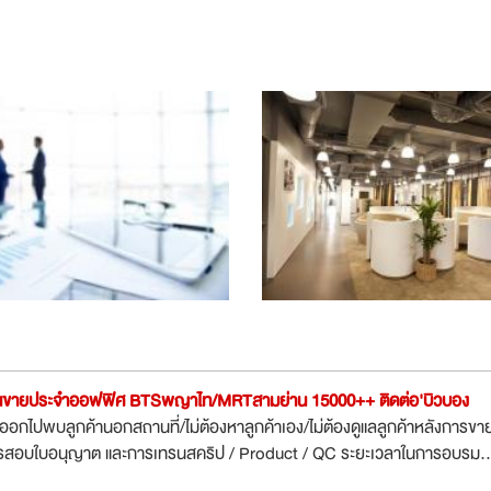
กงานขายประจำออฟฟิศ BTSพญาไท/MRTสามย่าน 15000++ ติดต่อ'บิวบอง
ต้องออกไปพบลูกค้านอกสถานที่/ไม่ต้องหาลูกค้าเอง/ไม่ต้องดูแลลูกค้าหลังการขา
ารสอบใบอนุญาต และการเทรนสคริป / Product / QC ระยะเวลาในการอบรม..