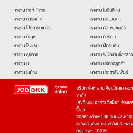
หางาน Part Time
หางาน โลจิสติกส์
หางาน การตลาด
หางาน คลังสินค้า
หางาน โปรแกรมเมอร์
หางาน คอมพิวเตอร์
หางาน บัญชี
หางาน การเงิน
หางาน โรงแรม
หางาน ฝึกอบรม
หางาน ธุรการ
หางาน พนักงานชั่วคราว
หางาน IT
หางาน บริการลูกค้า
หางาน ในห้าง
หางาน ประชาสัมพันธ์
หางาน ท่องเที่ยว
หางาน รับโทรศัพท์
บริษัท จัดหางาน จ๊อบบีเคเค ดอ
หางาน จัดซื้อ
หางาน ประสานงาน
จำกัด
หางาน การขาย
หางาน จองตั๋ว
เลขที่ 625 อาคารทัศนียา ห้องเลขที
หางาน คีย์ข้อมูล
หางาน ร้านอาหาร
ชั้น 5
ซอยรามคำแหง 39 ถนนประชาอุท
หางาน บุคคล
หางาน กุ๊ก
แขวงวังทองหลางเขตวังทองหลา
หางาน วิศวกร
หางาน นักศึกษาฝึกงาน
กรุงเทพฯ 10310