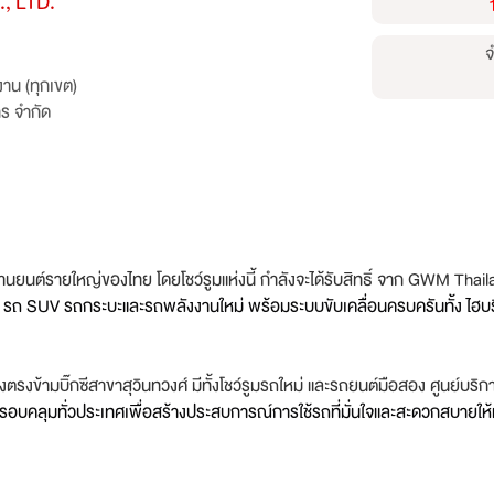
, LTD.
จ
าน (ทุกเขต)
ทร จำกัด
ุนยานยนต์รายใหญ่ของไทย โดยโชว์รูมแห่งนี้ กำลังจะได้รับสิทธิ์ จาก GWM Thai
ง รถ SUV รถกระบะและรถพลังงานใหม่ พร้อมระบบขับเคลื่อนครบครันทั้ง ไฮบริ
่งตรงข้ามบิ๊กซีสาขาสุวินทวงศ์ มีทั้งโชว์รูมรถใหม่ และรถยนต์มือสอง ศูนย์บร
อบคลุมทั่วประเทศเพื่อสร้างประสบการณ์การใช้รถที่มั่นใจและสะดวกสบายให้