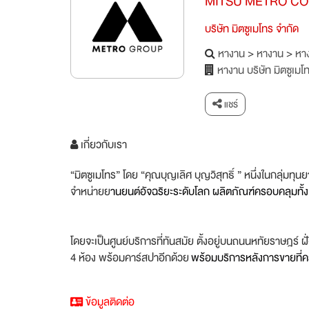
MITSU METRO CO.
บริษัท มิตซูเมโทร จำกัด
หางาน
>
หางาน
>
หาง
หางาน บริษัท มิตซูเมโ
แชร์
เกี่ยวกับเรา
“มิตซูเมโทร” โดย “คุณบุญเลิศ บุญวิสุทธิ์ ” หนึ่งในกลุ่มท
จำหน่ายย
านยนต์อัจฉริยะระดับโลก ผลิตภัณฑ์ครอบคลุมทั้
โดยจะเป็นศูนย์บริการที่ทันสมัย ตั้งอยู่บนถนนหทัยราษฎร์ ฝั
4 ห้อง พร้อมคาร์สปาอีกด้วย
พร้อมบริการหลังการขายที่คร
ข้อมูลติดต่อ