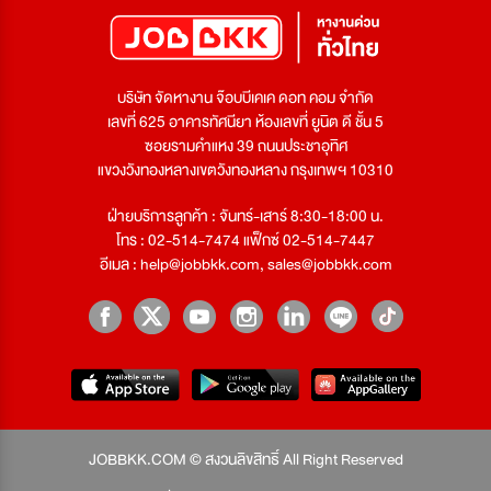
บริษัท จัดหางาน จ๊อบบีเคเค ดอท คอม จำกัด
เลขที่ 625 อาคารทัศนียา ห้องเลขที่ ยูนิต ดี ชั้น 5
ซอยรามคำแหง 39 ถนนประชาอุทิศ
แขวงวังทองหลางเขตวังทองหลาง กรุงเทพฯ 10310
ฝ่ายบริการลูกค้า : จันทร์-เสาร์ 8:30-18:00 น.
โทร : 02-514-7474 แฟ็กซ์ 02-514-7447
อีเมล :
help@jobbkk.com
,
sales@jobbkk.com
JOBBKK.COM © สงวนลิขสิทธิ์ All Right Reserved