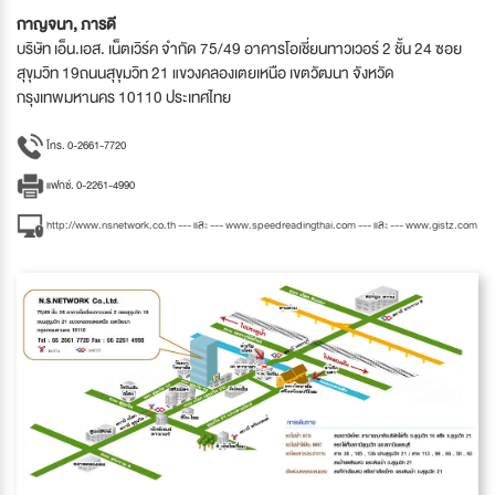
กาญจนา, ภารดี
บริษัท เอ็น.เอส. เน็ตเวิร์ค จำกัด 75/49 อาคารโอเชี่ยนทาวเวอร์ 2 ชั้น 24 ซอย
สุขุมวิท 19ถนนสุขุมวิท 21 แขวงคลองเตยเหนือ เขตวัฒนา จังหวัด
กรุงเทพมหานคร 10110 ประเทศไทย
โทร. 0-2661-7720
แฟกซ์. 0-2261-4990
http://www.nsnetwork.co.th --- และ --- www.speedreadingthai.com --- และ --- www.gistz.com