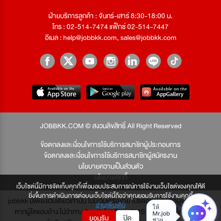
ฝ่ายบริการลูกค้า : จันทร์-เสาร์ 8:30-18:00 น.
โทร : 02-514-7474 แฟ็กซ์ 02-514-7447
อีเมล :
help@jobbkk.com
,
sales@jobbkk.com
JOBBKK.COM © สงวนลิขสิทธิ์ All Right Reserved
ข้อตกลงและเงื่อนไขการใช้บริการสมาชิกผู้ประกอบการ
ข้อตกลงและเงื่อนไขการใช้บริการสมาชิกผู้สมัครงาน
นโยบายความเป็นส่วนตัว
นโยบายคุกกี้
เว็บไซต์นี้มีการจัดเก็บคุกกี้เพื่อมอบประสบการณ์การใช้งานเว็บไซต์ของคุณให้ดี
ยิ่งขึ้นการดำเนินการต่อบนเว็บไซต์นี้ถือว่าคุณยอมรับการใช้งานคุกกี้
jobbkk มีเพียงเว็บเดียวเท่านั้น ไม่มีเว็บเครือข่าย โปรดอย่าหลงเชื่อผู้แอบอ้าง และ
อ่านเพิ่มเติม
หากผู้ใดแอบอ้าง ไม่ว่าทาง Email, โทรศัพท์, SMS หรือทางใดก็ตาม จะถูก
ยอมรับ
ปิด