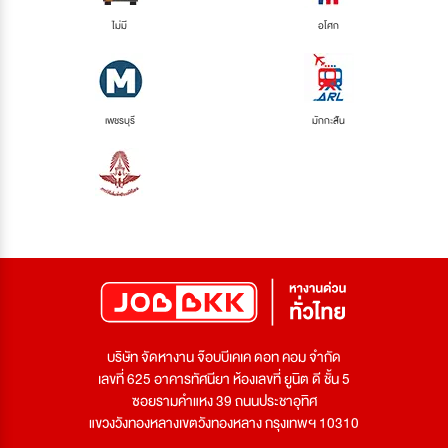
ไม่มี
อโศก
เพชรบุรี
มักกะสัน
บริษัท จัดหางาน จ๊อบบีเคเค ดอท คอม จำกัด
เลขที่ 625 อาคารทัศนียา ห้องเลขที่ ยูนิต ดี ชั้น 5
ซอยรามคำแหง 39 ถนนประชาอุทิศ
แขวงวังทองหลางเขตวังทองหลาง กรุงเทพฯ 10310