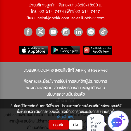
ฝ่ายบริการลูกค้า : จันทร์-เสาร์ 8:30-18:00 น.
โทร : 02-514-7474 แฟ็กซ์ 02-514-7447
อีเมล :
help@jobbkk.com
,
sales@jobbkk.com
JOBBKK.COM © สงวนลิขสิทธิ์ All Right Reserved
ข้อตกลงและเงื่อนไขการใช้บริการสมาชิกผู้ประกอบการ
ข้อตกลงและเงื่อนไขการใช้บริการสมาชิกผู้สมัครงาน
นโยบายความเป็นส่วนตัว
นโยบายคุกกี้
เว็บไซต์นี้มีการจัดเก็บคุกกี้เพื่อมอบประสบการณ์การใช้งานเว็บไซต์ของคุณให้ดี
ยิ่งขึ้นการดำเนินการต่อบนเว็บไซต์นี้ถือว่าคุณยอมรับการใช้งานคุกกี้
jobbkk มีเพียงเว็บเดียวเท่านั้น ไม่มีเว็บเครือข่าย โปรดอย่าหลงเชื่อผู้แอบอ้าง และ
อ่านเพิ่มเติม
หากผู้ใดแอบอ้าง ไม่ว่าทาง Email, โทรศัพท์, SMS หรือทางใดก็ตาม จะถูก
ยอมรับ
ปิด
ดำเนินคดีตามที่กฎหมายบัญญัติไว้สูงสุด