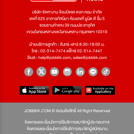
บริษัท จัดหางาน จ๊อบบีเคเค ดอท คอม จำกัด
เลขที่ 625 อาคารทัศนียา ห้องเลขที่ ยูนิต ดี ชั้น 5
ซอยรามคำแหง 39 ถนนประชาอุทิศ
แขวงวังทองหลางเขตวังทองหลาง กรุงเทพฯ 10310
ฝ่ายบริการลูกค้า : จันทร์-เสาร์ 8:30-18:00 น.
โทร : 02-514-7474 แฟ็กซ์ 02-514-7447
อีเมล :
help@jobbkk.com
,
sales@jobbkk.com
JOBBKK.COM © สงวนลิขสิทธิ์ All Right Reserved
ข้อตกลงและเงื่อนไขการใช้บริการสมาชิกผู้ประกอบการ
ข้อตกลงและเงื่อนไขการใช้บริการสมาชิกผู้สมัครงาน