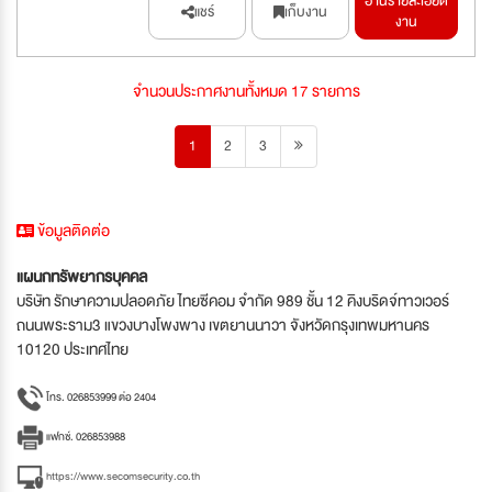
อ่านรายละเอียด
แชร์
เก็บงาน
งาน
จำนวนประกาศงานทั้งหมด 17 รายการ
1
2
3
ข้อมูลติดต่อ
แผนกทรัพยากรบุคคล
บริษัท รักษาความปลอดภัย ไทยซีคอม จำกัด 989 ชั้น 12 คิงบริดจ์ทาวเวอร์
ถนนพระราม3 แขวงบางโพงพาง เขตยานนาวา จังหวัดกรุงเทพมหานคร
10120 ประเทศไทย
โทร. 026853999 ต่อ 2404
แฟกซ์. 026853988
https://www.secomsecurity.co.th