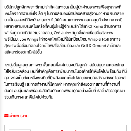
บริษัท ปลูกผักเพราะรักแม่ จำกัด (มหาชน) เป็นผู้นำด้านอาหารเพื่อสุขภาพที่
เติบโตจากความตั้งใจเล็ก ๆ ในการส่งมอบผักปลอดสารสู่จานอาหาร จนกลาย
มาเป็นองค์กรที่มีพนักงานกว่า 3,000 คน และสาขาครอบคลุมทั่วประเทศ เรามี
หลากหลายแบรนด์ในเครือที่คนรุ่นใหม่รู้จักและรัก ได้แก่ Ohkajhu ร้านอาหาร
ฟาร์มทูเทเบิลที่สดใหม่จากสวน, Oh! Juice สมูทตี้และเครื่องดื่มสุขภาพ
พรีเมียม, Joe Wings ไก่ทอดสไตล์ใหม่ที่ไม่เหมือนใคร
, Wrap & Roll อาหาร
สุขภาพมื้อด่วนที่ตอบโจทย์ไลฟ์สไตล์คนเมือง และ Grill & Ground สเต๊กและ
สลัดบาร์ออร์แกนิคไม่อั้น
เรามุ่งมั่นดูแลคุณภาพทุกขั้นตอนตั้งแต่สวนจนถึงลูกค้า สนับสนุนเกษตรกรไทย
ใส่ใจสิ่งแวดล้อม และที่สำคัญคือการพัฒนาคนในองค์กรให้เติบโตไปพร้อมกัน ที่นี่
คุณจะได้เป็นส่วนหนึ่งของทีมที่มีพลังบวก เต็มไปด้วยความคิดสร้างสรรค์ โอกาส
ในการเรียนรู้ และการทำงานที่มีคุณค่า หากคุณกำลังมองหาสถานที่ทำงานที่
มั่นคง อบอุ่น และพร้อมผลักดันศักยภาพของคุณอย่างเต็มที่ เรากำลังรอคุณมา
ร่วมเดินทางและเติบโตไปด้วยกัน
ตำแหน่งงาน