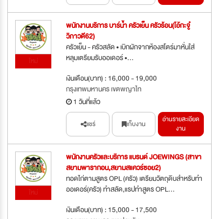
พนักงานบริการ บาร์น้ำ ครัวเย็น ครัวร้อน(โอ้กะจู๋
วิภาวดี62)
ครัวเย็น - ครัวสลัด • เบิกผักจากห้องสโตร์มาหั่นใส่
หลุมเตรียมรับออเดอร์ •...
ใหม่
เงินเดือน(บาท) : 16,000 - 19,000
กรุงเทพมหานคร เขตพญาไท
1 วันที่แล้ว
อ่านรายละเอียด
แชร์
เก็บงาน
งาน
พนักงานครัวและบริการ แบรนด์ JOEWINGS (สาขา
สยามพารากอน,สยามสแควร์ซอย2)
ทอดไก่ตามสูตร OPL (ครัว) เตรียมวัตถุดิบสำหรับทำ
ออเดอร์(ครัว) ทำสลัด,แรปทำสูตร OPL...
ใหม่
เงินเดือน(บาท) : 15,000 - 17,500