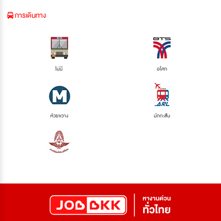
การเดินทาง
ไม่มี
อโศก
ห้วยขวาง
มักกะสัน