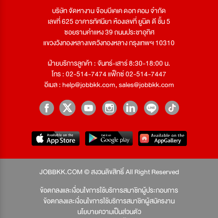
บริษัท จัดหางาน จ๊อบบีเคเค ดอท คอม จำกัด
เลขที่ 625 อาคารทัศนียา ห้องเลขที่ ยูนิต ดี ชั้น 5
ซอยรามคำแหง 39 ถนนประชาอุทิศ
แขวงวังทองหลางเขตวังทองหลาง กรุงเทพฯ 10310
ฝ่ายบริการลูกค้า : จันทร์-เสาร์ 8:30-18:00 น.
โทร : 02-514-7474 แฟ็กซ์ 02-514-7447
อีเมล :
help@jobbkk.com
,
sales@jobbkk.com
JOBBKK.COM © สงวนลิขสิทธิ์ All Right Reserved
ข้อตกลงและเงื่อนไขการใช้บริการสมาชิกผู้ประกอบการ
ข้อตกลงและเงื่อนไขการใช้บริการสมาชิกผู้สมัครงาน
นโยบายความเป็นส่วนตัว