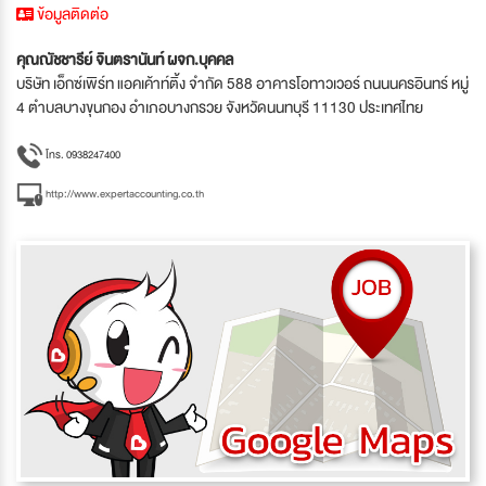
ข้อมูลติดต่อ
คุณณัชชารีย์ จินตรานันท์ ผจก.บุคคล
บริษัท เอ็กซ์เพิร์ท แอคเค้าท์ติ้ง จำกัด 588 อาคารโอทาวเวอร์ ถนนนครอินทร์ หมู่
4 ตำบลบางขุนกอง อำเภอบางกรวย จังหวัดนนทบุรี 11130 ประเทศไทย
โทร. 0938247400
http://www.expertaccounting.co.th