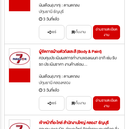
รับสมัคร
เงินเดือน(บาท) : ตามตกลง
ด่วน
ปทุมธานี ธัญบุรี
3 วันที่แล้ว
อ่านรายละเอียด
แชร์
เก็บงาน
งาน
ผู้จัดการฝ่ายตัวถังและสี (Body & Paint)
ควบคุมประเมินผลการทำงานของแผนก อาทิ เช่น รับ
รถ ประเมินราคา งานค้างซ่อม...
รับสมัคร
เงินเดือน(บาท) : ตามตกลง
ด่วน
ปทุมธานี คลองหลวง
3 วันที่แล้ว
อ่านรายละเอียด
แชร์
เก็บงาน
งาน
เจ้าหน้าที่อะไหล่ สำนักงานใหญ่ คลอง7 ธัญบุรี
ควบคุม ดูแล เบิก-จ่ายอะไหล่ จัดทำรายงานสต๊อก สั่ง