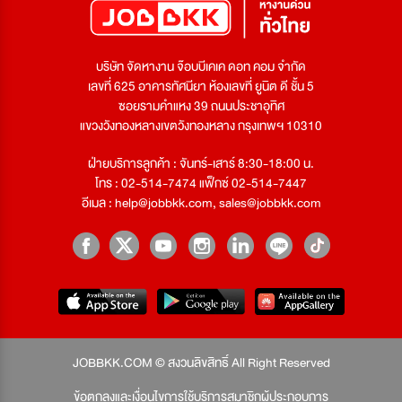
บริษัท จัดหางาน จ๊อบบีเคเค ดอท คอม จำกัด
เลขที่ 625 อาคารทัศนียา ห้องเลขที่ ยูนิต ดี ชั้น 5
ซอยรามคำแหง 39 ถนนประชาอุทิศ
แขวงวังทองหลางเขตวังทองหลาง กรุงเทพฯ 10310
ฝ่ายบริการลูกค้า : จันทร์-เสาร์ 8:30-18:00 น.
โทร : 02-514-7474 แฟ็กซ์ 02-514-7447
อีเมล :
help@jobbkk.com
,
sales@jobbkk.com
JOBBKK.COM © สงวนลิขสิทธิ์ All Right Reserved
ข้อตกลงและเงื่อนไขการใช้บริการสมาชิกผู้ประกอบการ