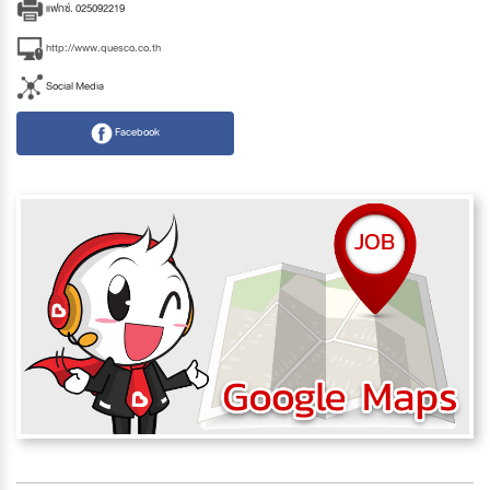
แฟกซ์. 025092219
http://www.quesco.co.th
Social Media
Facebook