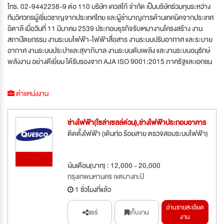
โทร. 02-9442238-9 ต่อ 110 บริษัท เควสโก้ จำกัด เป็นบริษัทร่วมทุนระหว่าง
ทีมวิศวกรผู้เชี่ยวชาญจากประเทศไทย และผู้ชำนาญการด้านเทคนิคจากประเทศ
อิตาลี เมื่อวันที่ 11 มีนาคม 2539 ประกอบธุรกิจรับเหมางานโครงสร้าง งาน
สถาปัตยกรรม งานระบบไฟฟ้า-ไฟฟ้าสื่อสาร งานระบบปรับอากาศ และระบาย
อากาศ งานระบบประปาและสุขาภิบาล งานระบบดับเพลิง และงานระบบอนุรักษ์
พลังงาน อย่างดีเยี่ยม ได้รับรองจาก AJA ISO 9001:2015 ภาครัฐและเอกชน
ตำแหน่งงาน
ช่างไฟฟ้า(โซล่าเซลล์ด่วน),ช่างไฟฟ้าประกอบอาคาร
ติดตั้งไฟฟ้า (เดินท่อ ร้อยสาย ตรวจสอบระบบไฟฟ้า)
ใหม่
เงินเดือน(บาท) : 12,000 - 20,000
กรุงเทพมหานคร เขตบางกะปิ
1 ชั่วโมงที่แล้ว
อ่านรายละเอียด
แชร์
เก็บงาน
งาน