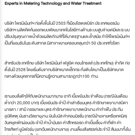
Experts in Metering Technology and Water Treatment
บริษัท โพรมิเน้นท์ฯ ก่อตั้งขึ้นในปี 2503 ที่เมืองไฮเดลเบิร์ก ประเทศเยอรมัน
บริษัทฯ ผลิตคิดค้นออกแบบพัฒนาเทคโนโลยีทางด้านระบบสูบจ่ายเคมีและระบบ
ปรับปรุงคุณภาพน้ำด้วยผลิตภัณฑ์ที่ได้มาตรฐานและล้ำสมัย ทำให้โพรมิเน้นท์ฯ
เป็นที่ยอมรับในระดับสากล มีสาขาขยายครอบคลุมกว่า 50 ประเทศทั่วโลก
สำหรับประเทศไทย บริษัท โพรมิเน้นท์ ฟลูอิด คอนโทรลส์ (ประเทศไทย) จำกัด ก่อ
ตั้งในปี 2528 โดยเริ่มต้นจากบริษัทขนาดเล็กกระทั่งเติบโตมาเป็นบริษัทขนาด
กลางด้วยบุคลากรที่มีความรู้ความสามารถฏกว่า100 ท่าน
เรามอบสิ่งดีๆให้กับพนักงานมากมาย อาทิ เบี้ยขยันประจำเดือน (กรณีเงินเดือน
ต่ำกว่า 20,000 บาท) เบี้ยขยันประจำปี ค่าเล่าเรียนบุตร ค่ารักษาพยาบาลบิดา
มารดา / สามี ภรรยาและบุตร ค่ารักษาพยาบาลพนักงาน ค่าทำฟัน ประกัน
อุบัติเหตุ เงินรางวัลอายุงาน เงินโบนัส ค่าคอมมิชชั่น (กรณีฝ่ายขายหรือเทคนิค)
วันหยุดพักผ่อนประจำปี ค่าน้ำมันรถ ค่าสึกหรอรถ ค่าเบี้ยเลี้ยง ค่าที่พัก ค่า
โทรศัพท์ ยูนิฟอร์ม (ยกเว้นพนักงานขาย) งานเลี้ยงสังสรรค์ประจำปี สัมมนาทั้งใน