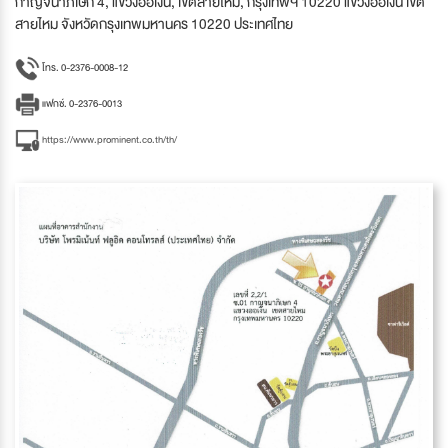
กาญจนาภิเษก 4, แขวงออเงิน, เขตสายไหม, กรุงเทพฯ 10220 แขวงออเงิน เขต
สายไหม จังหวัดกรุงเทพมหานคร 10220 ประเทศไทย
โทร. 0-2376-0008-12
แฟกซ์. 0-2376-0013
https://www.prominent.co.th/th/