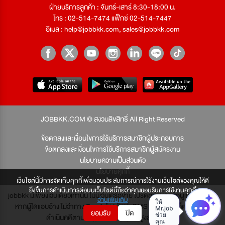
ฝ่ายบริการลูกค้า : จันทร์-เสาร์ 8:30-18:00 น.
โทร : 02-514-7474 แฟ็กซ์ 02-514-7447
อีเมล :
help@jobbkk.com
,
sales@jobbkk.com
JOBBKK.COM © สงวนลิขสิทธิ์ All Right Reserved
ข้อตกลงและเงื่อนไขการใช้บริการสมาชิกผู้ประกอบการ
ข้อตกลงและเงื่อนไขการใช้บริการสมาชิกผู้สมัครงาน
นโยบายความเป็นส่วนตัว
นโยบายคุกกี้
เว็บไซต์นี้มีการจัดเก็บคุกกี้เพื่อมอบประสบการณ์การใช้งานเว็บไซต์ของคุณให้ดี
ยิ่งขึ้นการดำเนินการต่อบนเว็บไซต์นี้ถือว่าคุณยอมรับการใช้งานคุกกี้
jobbkk มีเพียงเว็บเดียวเท่านั้น ไม่มีเว็บเครือข่าย โปรดอย่าหลงเชื่อผู้แอบอ้าง และ
อ่านเพิ่มเติม
หากผู้ใดแอบอ้าง ไม่ว่าทาง Email, โทรศัพท์, SMS หรือทางใดก็ตาม จะถูก
ยอมรับ
ปิด
ดำเนินคดีตามที่กฎหมายบัญญัติไว้สูงสุด