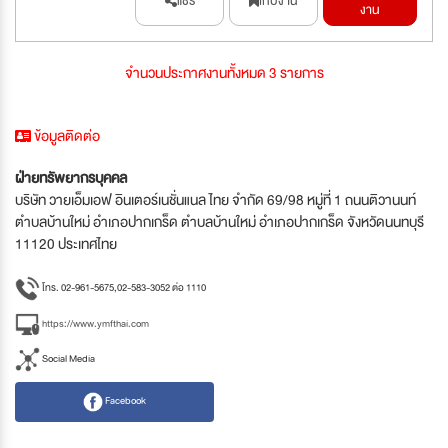
แชร์
เก็บงาน
งาน
จำนวนประกาศงานทั้งหมด 3 รายการ
ข้อมูลติดต่อ
ฝ่ายทรัพยากรบุคคล
บริษัท วายเอ็มเอฟ อินเตอร์เนชั่นแนล ไทย จำกัด 69/98 หมู่ที่ 1 ถนนติวานนท์
ตำบลบ้านใหม่ อำเภอปากเกร็ด ตำบลบ้านใหม่ อำเภอปากเกร็ด จังหวัดนนทบุรี
11120 ประเทศไทย
โทร. 02-961-5675,02-583-3052 ต่อ 1110
https://www.ymfthai.com
Social Media
Facebook