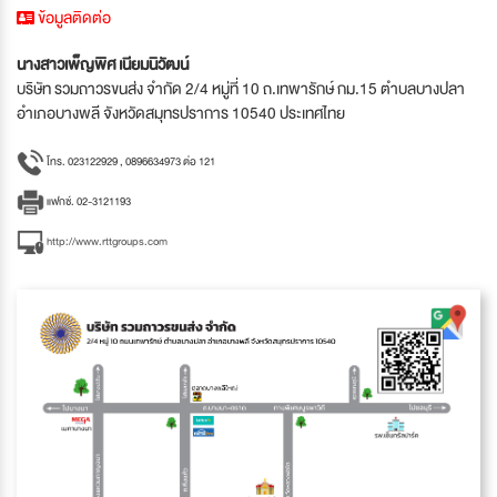
ข้อมูลติดต่อ
นางสาวเพ็ญพิศ เนียมนิวัฒน์
บริษัท รวมถาวรขนส่ง จำกัด 2/4 หมู่ที่ 10 ถ.เทพารักษ์ กม.15 ตำบลบางปลา
อำเภอบางพลี จังหวัดสมุทรปราการ 10540 ประเทศไทย
โทร. 023122929 , 0896634973 ต่อ 121
แฟกซ์. 02-3121193
http://www.rttgroups.com