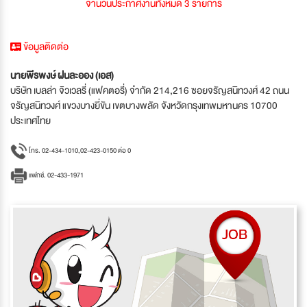
จำนวนประกาศงานทั้งหมด 3 รายการ
ข้อมูลติดต่อ
นายพีรพงษ์ ฝนละออง (เอส)
บริษัท เบลล่า จิวเวลรี่ (แฟคตอรี่) จำกัด 214,216 ซอยจรัญสนิทวงศ์ 42 ถนน
จรัญสนิทวงศ์ แขวงบางยี่ขัน เขตบางพลัด จังหวัดกรุงเทพมหานคร 10700
ประเทศไทย
โทร. 02-434-1010,02-423-0150 ต่อ 0
แฟกซ์. 02-433-1971