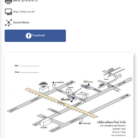
แฟกซ์. 02-919-9112
http://mtw.co.th/
Social Media
Facebook