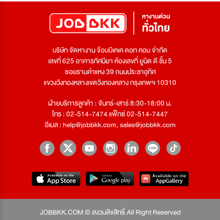
บริษัท จัดหางาน จ๊อบบีเคเค ดอท คอม จำกัด
เลขที่ 625 อาคารทัศนียา ห้องเลขที่ ยูนิต ดี ชั้น 5
ซอยรามคำแหง 39 ถนนประชาอุทิศ
แขวงวังทองหลางเขตวังทองหลาง กรุงเทพฯ 10310
ฝ่ายบริการลูกค้า : จันทร์-เสาร์ 8:30-18:00 น.
โทร : 02-514-7474 แฟ็กซ์ 02-514-7447
อีเมล :
help@jobbkk.com
,
sales@jobbkk.com
JOBBKK.COM © สงวนลิขสิทธิ์ All Right Reserved