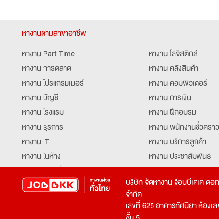
หางานตามสาขาอาชีพ
หางาน Part Time
หางาน โลจิสติกส์
หางาน การตลาด
หางาน คลังสินค้า
หางาน โปรแกรมเมอร์
หางาน คอมพิวเตอร์
หางาน บัญชี
หางาน การเงิน
หางาน โรงแรม
หางาน ฝึกอบรม
หางาน ธุรการ
หางาน พนักงานชั่วคราว
หางาน IT
หางาน บริการลูกค้า
หางาน ในห้าง
หางาน ประชาสัมพันธ์
หางาน ท่องเที่ยว
หางาน รับโทรศัพท์
บริษัท จัดหางาน จ๊อบบีเคเค ดอ
หางาน จัดซื้อ
หางาน ประสานงาน
จำกัด
หางาน การขาย
หางาน จองตั๋ว
เลขที่ 625 อาคารทัศนียา ห้องเลขที
หางาน คีย์ข้อมูล
หางาน ร้านอาหาร
ชั้น 5