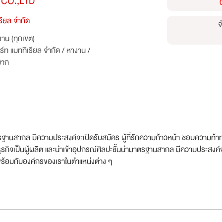
 CO.,LTD
รียล จำกัด
จ
าน (ทุกเขต)
ร์ท แมททีเรียล จำกัด
/
หางาน
/
มาก
าตรฐานสากล มีความประสงค์จะเปิดรับสมัคร ผู้ที่รักความก้าวหน้า ชอบความท
กิจเป็นผู้ผลิต และนำเข้าอุปกรณ์ศิลปะชั้นนำมาตรฐานสากล มีความประสงค์จะเ
ร้อมกับองค์กรของเราในตำแหน่งต่าง ๆ